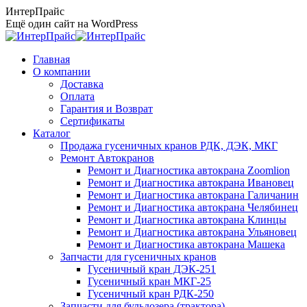
Перейти
ИнтерПрайс
к
Ещё один сайт на WordPress
содержанию
Главная
О компании
Доставка
Оплата
Гарантия и Возврат
Сертификаты
Каталог
Продажа гусеничных кранов РДК, ДЭК, МКГ
Ремонт Автокранов
Ремонт и Диагностика автокрана Zoomlion
Ремонт и Диагностика автокрана Ивановец
Ремонт и Диагностика автокрана Галичанин
Ремонт и Диагностика автокрана Челябинец
Ремонт и Диагностика автокрана Клинцы
Ремонт и Диагностика автокрана Ульяновец
Ремонт и Диагностика автокрана Машека
Запчасти для гусеничных кранов
Гусеничный кран ДЭК-251
Гусеничный кран МКГ-25
Гусеничный кран РДК-250
Запчасти для бульдозера (трактора)