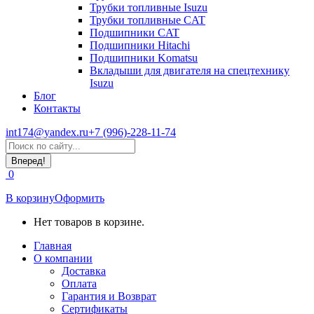
Трубки топливные Isuzu
Трубки топливные CAT
Подшипники CAT
Подшипники Hitachi
Подшипники Komatsu
Вкладыши для двигателя на спецтехнику
Isuzu
Блог
Контакты
int174@yandex.ru
+7 (996)-228-11-74
Страница
Поиск:
WhatsApp
открывается
0
в
новом
В корзину
Оформить
окне
Нет товаров в корзине.
Главная
О компании
Доставка
Оплата
Гарантия и Возврат
Сертификаты