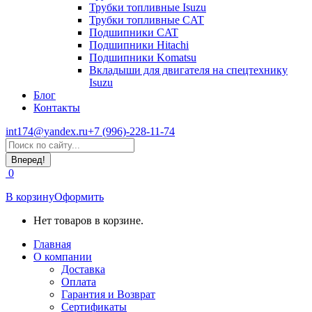
Трубки топливные Isuzu
Трубки топливные CAT
Подшипники CAT
Подшипники Hitachi
Подшипники Komatsu
Вкладыши для двигателя на спецтехнику
Isuzu
Блог
Контакты
int174@yandex.ru
+7 (996)-228-11-74
Страница
Поиск:
WhatsApp
открывается
0
в
новом
В корзину
Оформить
окне
Нет товаров в корзине.
Главная
О компании
Доставка
Оплата
Гарантия и Возврат
Сертификаты