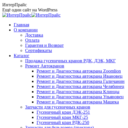
Перейти
ИнтерПрайс
к
Ещё один сайт на WordPress
содержанию
Главная
О компании
Доставка
Оплата
Гарантия и Возврат
Сертификаты
Каталог
Продажа гусеничных кранов РДК, ДЭК, МКГ
Ремонт Автокранов
Ремонт и Диагностика автокрана Zoomlion
Ремонт и Диагностика автокрана Ивановец
Ремонт и Диагностика автокрана Галичанин
Ремонт и Диагностика автокрана Челябинец
Ремонт и Диагностика автокрана Клинцы
Ремонт и Диагностика автокрана Ульяновец
Ремонт и Диагностика автокрана Машека
Запчасти для гусеничных кранов
Гусеничный кран ДЭК-251
Гусеничный кран МКГ-25
Гусеничный кран РДК-250
Запчасти для бульдозера (трактора)