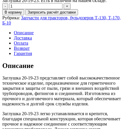
Заглушка 20-19-23. Есть в наличии на нашем складе.
Количество
Заглушка
В корзину
Запросить расчёт доставки
20-
Рубрика:
Запчасти для тракторов, бульдозеров Т-130, Т-170,
19-
Б-10
23
Описание
Доставка
Оплата
Возврат
Гарантия
Описание
Заглушка 20-19-23 представляет собой высококачественное
техническое изделие, предназначенное для герметичного
закрытия и защиты от пыли, грязи и внешних воздействий
трубопроводов, фитингов и соединений. Изготовлена из
прочного и долговечного материала, который обеспечивает
надежность и долгий срок службы изделия.
Заглушка 20-19-23 легко устанавливается и крепится,
благодаря специальной конструкции, которая обеспечивает
прочное и надежное соединение с соответствующим