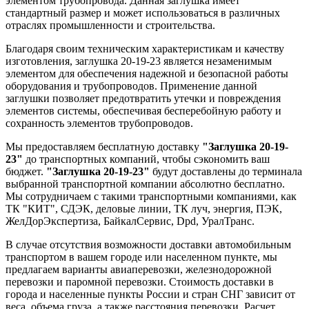
элементом трубопровода. Данная заглушка имеет
стандартный размер и может использоваться в различных
отраслях промышленности и строительства.
Благодаря своим техническим характеристикам и качеству
изготовления, заглушка 20-19-23 является незаменимым
элементом для обеспечения надежной и безопасной работы
оборудования и трубопроводов. Применение данной
заглушки позволяет предотвратить утечки и повреждения
элементов системы, обеспечивая бесперебойную работу и
сохранность элементов трубопроводов.
Мы предоставляем бесплатную доставку
"Заглушка 20-19-
23"
до транспортных компаний, чтобы сэкономить ваш
бюджет.
"Заглушка 20-19-23"
будут доставлены до терминала
выбранной транспортной компании абсолютно бесплатно.
Мы сотрудничаем с такими транспортными компаниями, как
ТК "КИТ", СДЭК, деловые линии, ТК луч, энергия, ПЭК,
ЖелДорЭкспертиза, БайкалСервис, Dpd, УралТранс.
В случае отсутствия возможности доставки автомобильным
транспортом в вашем городе или населенном пункте, мы
предлагаем варианты авиаперевозки, железнодорожной
перевозки и паромной перевозки. Стоимость доставки в
города и населенные пункты России и стран СНГ зависит от
веса, объема груза, а также расстояния перевозки. Расчет