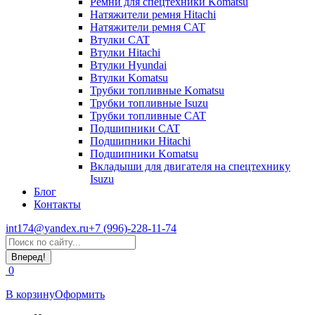
Ремни для спецтехники Komatsu
Натяжители ремня Hitachi
Натяжители ремня CAT
Втулки CAT
Втулки Hitachi
Втулки Hyundai
Втулки Komatsu
Трубки топливные Komatsu
Трубки топливные Isuzu
Трубки топливные CAT
Подшипники CAT
Подшипники Hitachi
Подшипники Komatsu
Вкладыши для двигателя на спецтехнику
Isuzu
Блог
Контакты
int174@yandex.ru
+7 (996)-228-11-74
Страница
Поиск:
WhatsApp
открывается
0
в
новом
В корзину
Оформить
окне