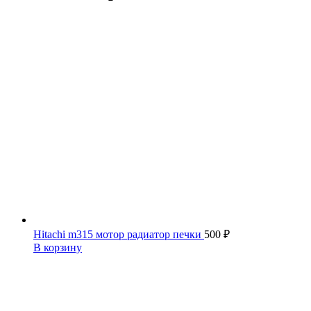
Hitachi m315 мотор радиатор печки
500
₽
В корзину