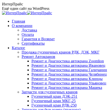
Перейти
ИнтерПрайс
к
Ещё один сайт на WordPress
содержанию
Главная
О компании
Доставка
Оплата
Гарантия и Возврат
Сертификаты
Каталог
Продажа гусеничных кранов РДК, ДЭК, МКГ
Ремонт Автокранов
Ремонт и Диагностика автокрана Zoomlion
Ремонт и Диагностика автокрана Ивановец
Ремонт и Диагностика автокрана Галичанин
Ремонт и Диагностика автокрана Челябинец
Ремонт и Диагностика автокрана Клинцы
Ремонт и Диагностика автокрана Ульяновец
Ремонт и Диагностика автокрана Машека
Запчасти для гусеничных кранов
Гусеничный кран ДЭК-251
Гусеничный кран МКГ-25
Гусеничный кран РДК-250
Запчасти для бульдозера (трактора)