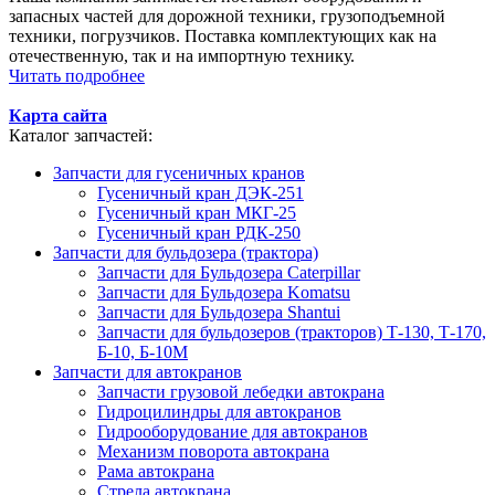
запасных частей для дорожной техники, грузоподъемной
техники, погрузчиков. Поставка комплектующих как на
отечественную, так и на импортную технику.
Читать подробнее
Карта сайта
Каталог запчастей:
Запчасти для гусеничных кранов
Гусеничный кран ДЭК-251
Гусеничный кран МКГ-25
Гусеничный кран РДК-250
Запчасти для бульдозера (трактора)
Запчасти для Бульдозера Caterpillar
Запчасти для Бульдозера Komatsu
Запчасти для Бульдозера Shantui
Запчасти для бульдозеров (тракторов) Т-130, Т-170,
Б-10, Б-10М
Запчасти для автокранов
Запчасти грузовой лебедки автокрана
Гидроцилиндры для автокранов
Гидрооборудование для автокранов
Механизм поворота автокрана
Рама автокрана
Стрела автокрана