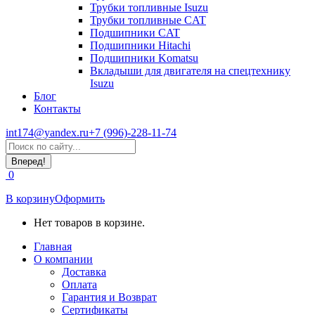
Трубки топливные Isuzu
Трубки топливные CAT
Подшипники CAT
Подшипники Hitachi
Подшипники Komatsu
Вкладыши для двигателя на спецтехнику
Isuzu
Блог
Контакты
int174@yandex.ru
+7 (996)-228-11-74
Страница
Поиск:
WhatsApp
открывается
0
в
новом
В корзину
Оформить
окне
Нет товаров в корзине.
Главная
О компании
Доставка
Оплата
Гарантия и Возврат
Сертификаты