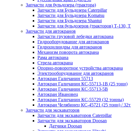
Запчасти для бульдозера (трактора)
Запчасти для Бульдозера Caterpillar
Запчасти для Бульдозера Komatsu
Запчасти для Бульдозера Shantui
Запчасти для бульдозеров (тракторов) Т-130, Т
Запчасти для автокранов
Запчасти грузовой лебедки автокрана
Гидрооборудование для автокранов
Гидроцилиндры для автокранов
Механизм поворота автокрана
Рама автокрана
Стрела автокрана
Опорно-поворотное устройства автокрана
Электрооборудование для автокранов
Автокран Галичанин 55713
Автокран Галичанин КС-55713-1В (25 тонн)
Автокран Галичанин КС-55713-5В
Автокран Ивановец
Автокран Галичанин КС-55729 (32 тонны)
Автокран Челябинец КС-45721 (25 тонн) / 32т
Запчасти для экскаваторов
Запчасти для экскаваторов Caterpillar
Запчасти для экскаваторов Doosan
Датчики Doosan