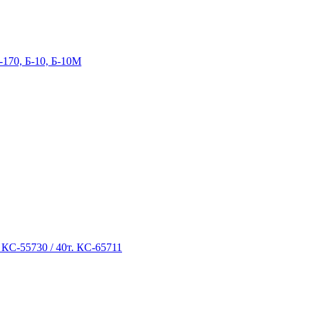
-170, Б-10, Б-10М
 КС-55730 / 40т. КС-65711