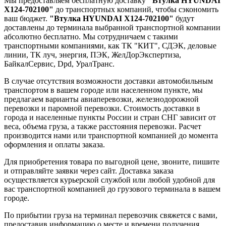
Мы предоставляем бесплатную доставку
"Втулка HYUNDAI
X124-702100"
до транспортных компаний, чтобы сэкономить
ваш бюджет.
"Втулка HYUNDAI X124-702100"
будут
доставлены до терминала выбранной транспортной компании
абсолютно бесплатно. Мы сотрудничаем с такими
транспортными компаниями, как ТК "КИТ", СДЭК, деловые
линии, ТК луч, энергия, ПЭК, ЖелДорЭкспертиза,
БайкалСервис, Dpd, УралТранс.
В случае отсутствия возможности доставки автомобильным
транспортом в вашем городе или населенном пункте, мы
предлагаем варианты авиаперевозки, железнодорожной
перевозки и паромной перевозки. Стоимость доставки в
города и населенные пункты России и стран СНГ зависит от
веса, объема груза, а также расстояния перевозки. Расчет
производится нами или транспортной компанией до момента
оформления и оплаты заказа.
Для приобретения товара по выгодной цене, звоните, пишите
и отправляйте заявки через сайт. Доставка заказа
осуществляется курьерской службой или любой удобной для
вас транспортной компанией до грузового терминала в вашем
городе.
По прибытии груза на терминал перевозчик свяжется с вами,
предоставив информацию о месте и времени получения