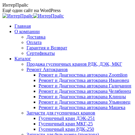
Перейти
ИнтерПрайс
к
Ещё один сайт на WordPress
содержанию
Главная
О компании
Доставка
Оплата
Гарантия и Возврат
Сертификаты
Каталог
Продажа гусеничных кранов РДК, ДЭК, МКГ
Ремонт Автокранов
Ремонт и Диагностика автокрана Zoomlion
Ремонт и Диагностика автокрана Ивановец
Ремонт и Диагностика автокрана Галичанин
Ремонт и Диагностика автокрана Челябинец
Ремонт и Диагностика автокрана Клинцы
Ремонт и Диагностика автокрана Ульяновец
Ремонт и Диагностика автокрана Машека
Запчасти для гусеничных кранов
Гусеничный кран ДЭК-251
Гусеничный кран МКГ-25
Гусеничный кран РДК-250
Запчасти для бульдозера (трактора)