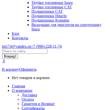
Трубки топливные Isuzu
Трубки топливные CAT
Подшипники CAT
Подшипники Hitachi
Подшипники Komatsu
Вкладыши для двигателя на спецтехнику
Isuzu
Блог
Контакты
int174@yandex.ru
+7 (996)-228-11-74
Страница
Поиск:
WhatsApp
открывается
0
в
новом
В корзину
Оформить
окне
Нет товаров в корзине.
Главная
О компании
Доставка
Оплата
Гарантия и Возврат
Сертификаты