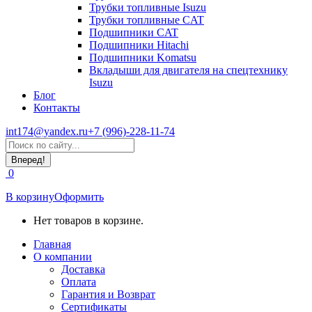
Трубки топливные Isuzu
Трубки топливные CAT
Подшипники CAT
Подшипники Hitachi
Подшипники Komatsu
Вкладыши для двигателя на спецтехнику
Isuzu
Блог
Контакты
int174@yandex.ru
+7 (996)-228-11-74
Страница
Поиск:
WhatsApp
открывается
0
в
новом
В корзину
Оформить
окне
Нет товаров в корзине.
Главная
О компании
Доставка
Оплата
Гарантия и Возврат
Сертификаты