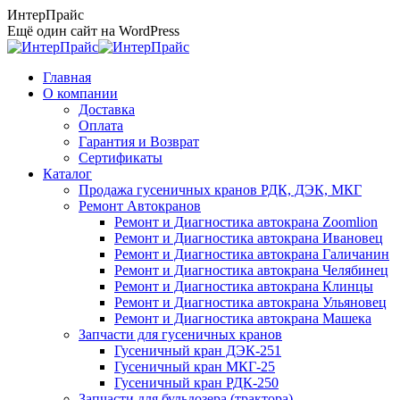
Перейти
ИнтерПрайс
к
Ещё один сайт на WordPress
содержанию
Главная
О компании
Доставка
Оплата
Гарантия и Возврат
Сертификаты
Каталог
Продажа гусеничных кранов РДК, ДЭК, МКГ
Ремонт Автокранов
Ремонт и Диагностика автокрана Zoomlion
Ремонт и Диагностика автокрана Ивановец
Ремонт и Диагностика автокрана Галичанин
Ремонт и Диагностика автокрана Челябинец
Ремонт и Диагностика автокрана Клинцы
Ремонт и Диагностика автокрана Ульяновец
Ремонт и Диагностика автокрана Машека
Запчасти для гусеничных кранов
Гусеничный кран ДЭК-251
Гусеничный кран МКГ-25
Гусеничный кран РДК-250
Запчасти для бульдозера (трактора)