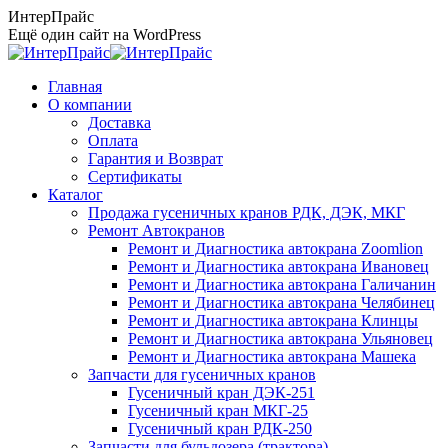
Перейти
ИнтерПрайс
к
Ещё один сайт на WordPress
содержанию
Главная
О компании
Доставка
Оплата
Гарантия и Возврат
Сертификаты
Каталог
Продажа гусеничных кранов РДК, ДЭК, МКГ
Ремонт Автокранов
Ремонт и Диагностика автокрана Zoomlion
Ремонт и Диагностика автокрана Ивановец
Ремонт и Диагностика автокрана Галичанин
Ремонт и Диагностика автокрана Челябинец
Ремонт и Диагностика автокрана Клинцы
Ремонт и Диагностика автокрана Ульяновец
Ремонт и Диагностика автокрана Машека
Запчасти для гусеничных кранов
Гусеничный кран ДЭК-251
Гусеничный кран МКГ-25
Гусеничный кран РДК-250
Запчасти для бульдозера (трактора)