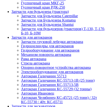
Гусеничный кран МКГ-25
Гусеничный кран РДК-250
Запчасти для бульдозера (трактора)
Запчасти для Бульдозера Caterpillar
Запчасти для Бульдозера Komatsu
Запчасти для Бульдозера Shantui
Запчасти для бульдозеров (тракторов) Т-130, Т-170,
Б-10, Б-10М
Запчасти для автокранов
Запчасти грузовой лебедки автокрана
Гидроцилиндры для автокранов
Гидрооборудование для автокранов
Механизм поворота автокрана
Рама автокрана
Стрела автокрана
Опорно-поворотное устройства автокрана
Электрооборудование для автокранов
Автокран Галичанин 55713
Автокран Галичанин КС-55713-1В (25 тонн)
Автокран Галичанин КС-55713-5В
Автокран Галичанин КС-55729 (32 тонны)
Автокран Ивановец
Автокран Челябинец КС-45721 (25 тонн) / 32т
КС-55730 / 40т. КС-65711
Запчасти для экскаваторов