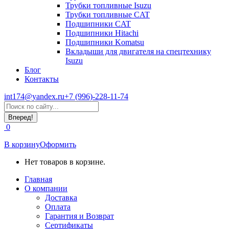
Трубки топливные Isuzu
Трубки топливные CAT
Подшипники CAT
Подшипники Hitachi
Подшипники Komatsu
Вкладыши для двигателя на спецтехнику
Isuzu
Блог
Контакты
int174@yandex.ru
+7 (996)-228-11-74
Страница
Поиск:
WhatsApp
открывается
0
в
новом
В корзину
Оформить
окне
Нет товаров в корзине.
Главная
О компании
Доставка
Оплата
Гарантия и Возврат
Сертификаты