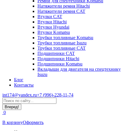
Ремни для спецтехники Komatsu
Натяжители ремня Hitachi
Натяжители ремня CAT
Втулки CAT
Втулки Hitachi
Втулки Hyundai
Втулки Komatsu
Трубки топливные Komatsu
Трубки топливные Isuzu
Трубки топливные CAT
Подшипники CAT
Подшипники Hitachi
Подшипники Komatsu
Вкладыши для двигателя на спецтехнику
Isuzu
Блог
Контакты
int174@yandex.ru
+7 (996)-228-11-74
Страница
Поиск:
WhatsApp
открывается
0
в
новом
В корзину
Оформить
окне