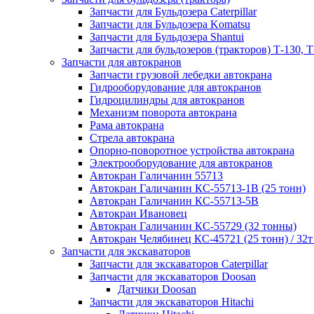
Запчасти для Бульдозера Caterpillar
Запчасти для Бульдозера Komatsu
Запчасти для Бульдозера Shantui
Запчасти для бульдозеров (тракторов) Т-130, Т
Запчасти для автокранов
Запчасти грузовой лебедки автокрана
Гидрооборудование для автокранов
Гидроцилиндры для автокранов
Механизм поворота автокрана
Рама автокрана
Стрела автокрана
Опорно-поворотное устройства автокрана
Электрооборудование для автокранов
Автокран Галичанин 55713
Автокран Галичанин КС-55713-1В (25 тонн)
Автокран Галичанин КС-55713-5В
Автокран Ивановец
Автокран Галичанин КС-55729 (32 тонны)
Автокран Челябинец КС-45721 (25 тонн) / 32т
Запчасти для экскаваторов
Запчасти для экскаваторов Caterpillar
Запчасти для экскаваторов Doosan
Датчики Doosan
Запчасти для экскаваторов Hitachi