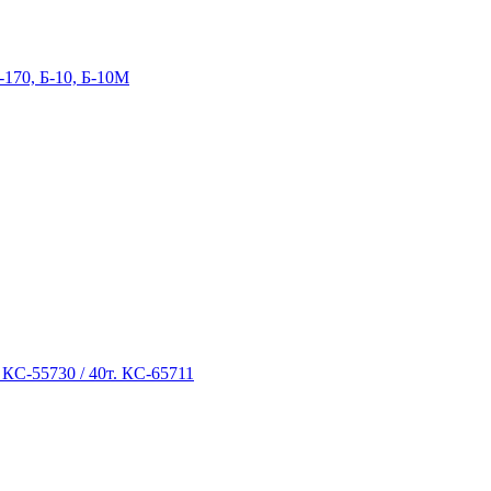
-170, Б-10, Б-10М
 КС-55730 / 40т. КС-65711