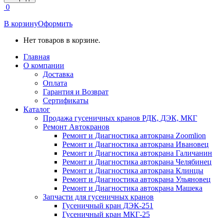
открывается
0
в
новом
В корзину
Оформить
окне
Нет товаров в корзине.
Главная
О компании
Доставка
Оплата
Гарантия и Возврат
Сертификаты
Каталог
Продажа гусеничных кранов РДК, ДЭК, МКГ
Ремонт Автокранов
Ремонт и Диагностика автокрана Zoomlion
Ремонт и Диагностика автокрана Ивановец
Ремонт и Диагностика автокрана Галичанин
Ремонт и Диагностика автокрана Челябинец
Ремонт и Диагностика автокрана Клинцы
Ремонт и Диагностика автокрана Ульяновец
Ремонт и Диагностика автокрана Машека
Запчасти для гусеничных кранов
Гусеничный кран ДЭК-251
Гусеничный кран МКГ-25