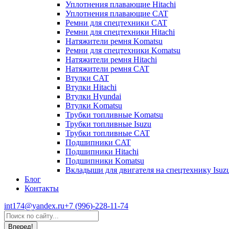
Уплотнения плавающие Hitachi
Уплотнения плавающие CAT
Ремни для спецтехники CAT
Ремни для спецтехники Hitachi
Натяжители ремня Komatsu
Ремни для спецтехники Komatsu
Натяжители ремня Hitachi
Натяжители ремня CAT
Втулки CAT
Втулки Hitachi
Втулки Hyundai
Втулки Komatsu
Трубки топливные Komatsu
Трубки топливные Isuzu
Трубки топливные CAT
Подшипники CAT
Подшипники Hitachi
Подшипники Komatsu
Вкладыши для двигателя на спецтехнику Isuz
Блог
Контакты
int174@yandex.ru
+7 (996)-228-11-74
Страница
Поиск:
WhatsApp