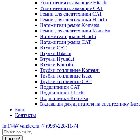
Уплотнения плавающие Hitachi
Уплотнения плавающие CAT
Ремни для спецтехники CAT
Ремни для спецтехники Hitachi
Натяжители ремня Komatsu
Ремни для спецтехники Komatsu
Натяжители ремня Hitachi
Натяжители ремня CAT
Втулки CAT
Втулки Hitachi
Втулки Hyundai
Втулки Komatsu
Трубки топливные Komatsu
Трубки топливные Isuzu
Трубки топливные CAT
Подшипники CAT
Подшипники Hitachi
Подшипники Komatsu
Вкладыши для двигателя на спецтехнику Isuz
Блог
Контакты
int174@yandex.ru
+7 (996)-228-11-74
Страница
Поиск:
WhatsApp