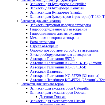
Запчасти для Бульдозера Caterpillar
Запчасти для Бульдозера Komatsu
Запчасти для Бульдозера Shantui
Запчасти для бульдозеров (тракторов) Т-130, Т
Запчасти для автокранов
Запчасти грузовой лебедки автокрана
Гидрооборудование для автокранов
Гидроцилиндры для автокранов
Механизм поворота автокрана
Рама автокрана
Стрела автокрана
Опорно-поворотное устройства автокрана
Электрооборудование для автокранов
Автокран Галичанин 55713
Автокран Галичанин КС-55713-1В (25 тонн)
Автокран Галичанин КС-55713-5В
Автокран Ивановец
Автокран Галичанин КС-55729 (32 тонны)
Автокран Челябинец КС-45721 (25 тонн) / 32т
Запчасти для экскаваторов
Запчасти для экскаваторов Caterpillar
Запчасти для экскаваторов Doosan
Датчики Doosan
Запчасти для экскаваторов Hitachi