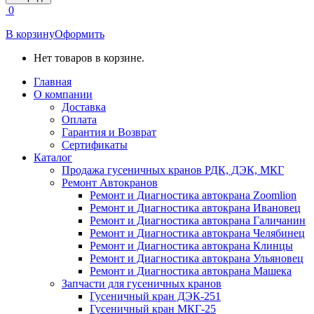
открывается
0
в
новом
В корзину
Оформить
окне
Нет товаров в корзине.
Главная
О компании
Доставка
Оплата
Гарантия и Возврат
Сертификаты
Каталог
Продажа гусеничных кранов РДК, ДЭК, МКГ
Ремонт Автокранов
Ремонт и Диагностика автокрана Zoomlion
Ремонт и Диагностика автокрана Ивановец
Ремонт и Диагностика автокрана Галичанин
Ремонт и Диагностика автокрана Челябинец
Ремонт и Диагностика автокрана Клинцы
Ремонт и Диагностика автокрана Ульяновец
Ремонт и Диагностика автокрана Машека
Запчасти для гусеничных кранов
Гусеничный кран ДЭК-251
Гусеничный кран МКГ-25