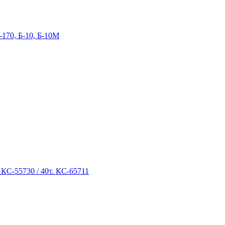
-170, Б-10, Б-10М
 КС-55730 / 40т. КС-65711