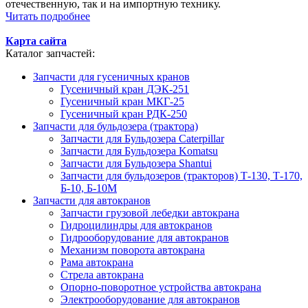
отечественную, так и на импортную технику.
Читать подробнее
Карта сайта
Каталог запчастей:
Запчасти для гусеничных кранов
Гусеничный кран ДЭК-251
Гусеничный кран МКГ-25
Гусеничный кран РДК-250
Запчасти для бульдозера (трактора)
Запчасти для Бульдозера Caterpillar
Запчасти для Бульдозера Komatsu
Запчасти для Бульдозера Shantui
Запчасти для бульдозеров (тракторов) Т-130, Т-170,
Б-10, Б-10М
Запчасти для автокранов
Запчасти грузовой лебедки автокрана
Гидроцилиндры для автокранов
Гидрооборудование для автокранов
Механизм поворота автокрана
Рама автокрана
Стрела автокрана
Опорно-поворотное устройства автокрана
Электрооборудование для автокранов