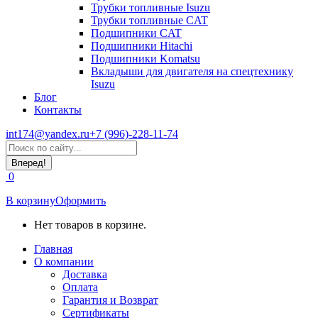
Трубки топливные Isuzu
Трубки топливные CAT
Подшипники CAT
Подшипники Hitachi
Подшипники Komatsu
Вкладыши для двигателя на спецтехнику
Isuzu
Блог
Контакты
int174@yandex.ru
+7 (996)-228-11-74
Страница
Поиск:
WhatsApp
открывается
0
в
новом
В корзину
Оформить
окне
Нет товаров в корзине.
Главная
О компании
Доставка
Оплата
Гарантия и Возврат
Сертификаты