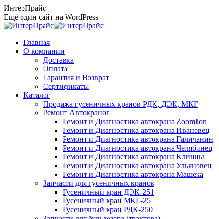
Перейти
ИнтерПрайс
к
Ещё один сайт на WordPress
содержанию
Главная
О компании
Доставка
Оплата
Гарантия и Возврат
Сертификаты
Каталог
Продажа гусеничных кранов РДК, ДЭК, МКГ
Ремонт Автокранов
Ремонт и Диагностика автокрана Zoomlion
Ремонт и Диагностика автокрана Ивановец
Ремонт и Диагностика автокрана Галичанин
Ремонт и Диагностика автокрана Челябинец
Ремонт и Диагностика автокрана Клинцы
Ремонт и Диагностика автокрана Ульяновец
Ремонт и Диагностика автокрана Машека
Запчасти для гусеничных кранов
Гусеничный кран ДЭК-251
Гусеничный кран МКГ-25
Гусеничный кран РДК-250
Запчасти для бульдозера (трактора)