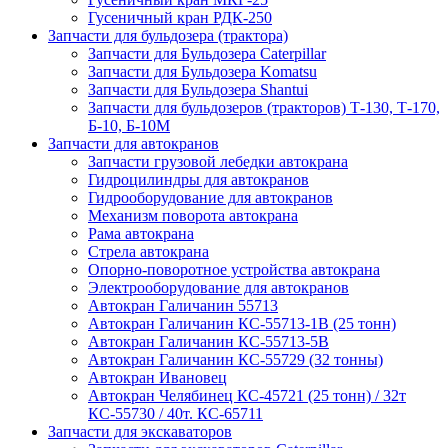
Гусеничный кран РДК-250
Запчасти для бульдозера (трактора)
Запчасти для Бульдозера Caterpillar
Запчасти для Бульдозера Komatsu
Запчасти для Бульдозера Shantui
Запчасти для бульдозеров (тракторов) Т-130, Т-170,
Б-10, Б-10М
Запчасти для автокранов
Запчасти грузовой лебедки автокрана
Гидроцилиндры для автокранов
Гидрооборудование для автокранов
Механизм поворота автокрана
Рама автокрана
Стрела автокрана
Опорно-поворотное устройства автокрана
Электрооборудование для автокранов
Автокран Галичанин 55713
Автокран Галичанин КС-55713-1В (25 тонн)
Автокран Галичанин КС-55713-5В
Автокран Галичанин КС-55729 (32 тонны)
Автокран Ивановец
Автокран Челябинец КС-45721 (25 тонн) / 32т
КС-55730 / 40т. КС-65711
Запчасти для экскаваторов