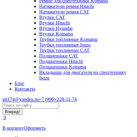
Ремни для спецтехники Komatsu
Натяжители ремня Hitachi
Натяжители ремня CAT
Втулки CAT
Втулки Hitachi
Втулки Hyundai
Втулки Komatsu
Трубки топливные Komatsu
Трубки топливные Isuzu
Трубки топливные CAT
Подшипники CAT
Подшипники Hitachi
Подшипники Komatsu
Вкладыши для двигателя на спецтехнику
Isuzu
Блог
Контакты
int174@yandex.ru
+7 (996)-228-11-74
Страница
Поиск:
WhatsApp
открывается
0
в
новом
В корзину
Оформить
окне