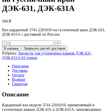
ДЭК-631, ДЭК-631А
500
₽
Вал карданный 3741-2201010 на гусеничный кран ДЭК-631,
ДЭК-631А с доставкой по России.
Количество
Вал
В корзину
Запросить расчёт доставки
карданный
Рубрика:
Запчасти для гусеничных кранов ДЭК-631,
3741-
ДЭК-631А 63 тонны
2201010
на
Описание
гусеничный
Доставка
кран
Оплата
ДЭК-631,
Возврат
ДЭК-631А
Гарантия
Описание
Карданный вал модели 3741-2201010, применяемый в
гусеничных кранах ДЭК-631 и ДЭК-631А, производимых