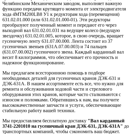
Челябинским Механическим заводом, выполняет важную
функцию передачи крутящего момента от электродвигателя
хода 4MTM200LB8 У1 к редукторам хода (перемещения)
631.02.01.000 (или 631.02.01.000-01). Эти редукторы
преобразуют полученный момент и передают его через
выходной вал 631.02.01.031 на ведущее колесо (ведущую
звездочку) 631.02.01.005, которое, в свою очередь, вращает
гусеничную ленту 631.07.00.000. Лента состоит из 37
гусеничных звеньев (631А.07.00.003) и 74 пальцев
(631.07.00.002) гусеничного звена. Каждый карданный вал
весит 8 килограммов, что обеспечивает его прочность и
надежное функционирование.
Мы предлагаем всестороннюю помощь в подборе
необходимых деталей для гусеничных кранов ДЭК-631 и
ДЭК-631А. В нашем ассортименте есть все, что нужно для
ремонта и обслуживания ходовой части и стрелового
оборудования этих кранов, которые часто сталкиваются с
износом и поломками. Обратившись к нам, вы получите
высококачественные запчасти и услуги, обеспечивающие
стабильную работу вашей техники.
Мы предоставляем бесплатную доставку
"Вал карданный
3741-2201010 на гусеничный кран ДЭК-631, ДЭК-631А"
до
транспортных компаний, чтобы сэкономить ваш бюджет.