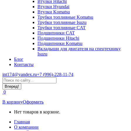
Втулки Hitachi
Втулки Hyundai
Втулки Komatsu
Трубки топливные Komatsu
Трубки топливные Isuzu
Трубки топливные CAT
Подшипники CAT
Подшипники Hitachi
Подшипники Komatsu
Вкладыши для двигателя на спецтехнику
Isuzu
Блог
Контакты
int174@yandex.ru
+7 (996)-228-11-74
Страница
Поиск:
WhatsApp
открывается
0
в
новом
В корзину
Оформить
окне
Нет товаров в корзине.
Главная
О компании