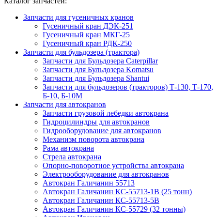
Каталог запчастей:
Запчасти для гусеничных кранов
Гусеничный кран ДЭК-251
Гусеничный кран МКГ-25
Гусеничный кран РДК-250
Запчасти для бульдозера (трактора)
Запчасти для Бульдозера Caterpillar
Запчасти для Бульдозера Komatsu
Запчасти для Бульдозера Shantui
Запчасти для бульдозеров (тракторов) Т-130, Т-170,
Б-10, Б-10М
Запчасти для автокранов
Запчасти грузовой лебедки автокрана
Гидроцилиндры для автокранов
Гидрооборудование для автокранов
Механизм поворота автокрана
Рама автокрана
Стрела автокрана
Опорно-поворотное устройства автокрана
Электрооборудование для автокранов
Автокран Галичанин 55713
Автокран Галичанин КС-55713-1В (25 тонн)
Автокран Галичанин КС-55713-5В
Автокран Галичанин КС-55729 (32 тонны)