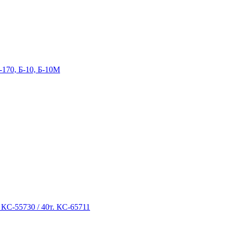
-170, Б-10, Б-10М
 КС-55730 / 40т. КС-65711