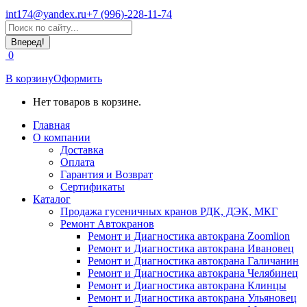
int174@yandex.ru
+7 (996)-228-11-74
Страница
Поиск:
WhatsApp
открывается
0
в
новом
В корзину
Оформить
окне
Нет товаров в корзине.
Главная
О компании
Доставка
Оплата
Гарантия и Возврат
Сертификаты
Каталог
Продажа гусеничных кранов РДК, ДЭК, МКГ
Ремонт Автокранов
Ремонт и Диагностика автокрана Zoomlion
Ремонт и Диагностика автокрана Ивановец
Ремонт и Диагностика автокрана Галичанин
Ремонт и Диагностика автокрана Челябинец
Ремонт и Диагностика автокрана Клинцы
Ремонт и Диагностика автокрана Ульяновец