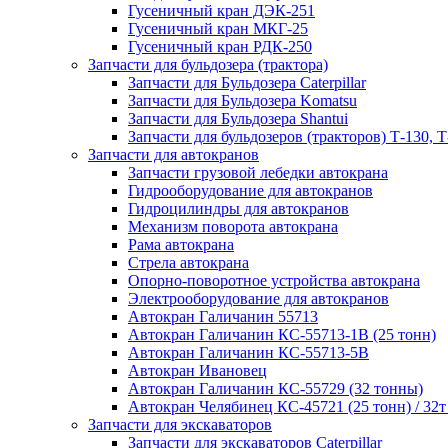
Гусеничный кран ДЭК-251
Гусеничный кран МКГ-25
Гусеничный кран РДК-250
Запчасти для бульдозера (трактора)
Запчасти для Бульдозера Caterpillar
Запчасти для Бульдозера Komatsu
Запчасти для Бульдозера Shantui
Запчасти для бульдозеров (тракторов) Т-130, Т
Запчасти для автокранов
Запчасти грузовой лебедки автокрана
Гидрооборудование для автокранов
Гидроцилиндры для автокранов
Механизм поворота автокрана
Рама автокрана
Стрела автокрана
Опорно-поворотное устройства автокрана
Электрооборудование для автокранов
Автокран Галичанин 55713
Автокран Галичанин КС-55713-1В (25 тонн)
Автокран Галичанин КС-55713-5В
Автокран Ивановец
Автокран Галичанин КС-55729 (32 тонны)
Автокран Челябинец КС-45721 (25 тонн) / 32т
Запчасти для экскаваторов
Запчасти для экскаваторов Caterpillar