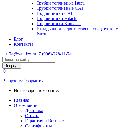
Трубки топливные Isuzu
Трубки топливные CAT
Подшипники CAT
Подшипники Hitachi
Подшипники Komatsu
Вкладыши для двигателя на спецтехнику
Isuzu
Блог
Контакты
int174@yandex.ru
+7 (996)-228-11-74
Страница
Поиск:
WhatsApp
открывается
0
в
новом
В корзину
Оформить
окне
Нет товаров в корзине.
Главная
О компании
Доставка
Оплата
Гарантия и Возврат
Сертификаты