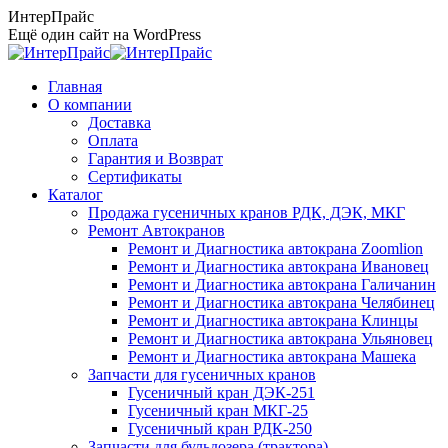
Перейти
ИнтерПрайс
к
Ещё один сайт на WordPress
содержанию
Главная
О компании
Доставка
Оплата
Гарантия и Возврат
Сертификаты
Каталог
Продажа гусеничных кранов РДК, ДЭК, МКГ
Ремонт Автокранов
Ремонт и Диагностика автокрана Zoomlion
Ремонт и Диагностика автокрана Ивановец
Ремонт и Диагностика автокрана Галичанин
Ремонт и Диагностика автокрана Челябинец
Ремонт и Диагностика автокрана Клинцы
Ремонт и Диагностика автокрана Ульяновец
Ремонт и Диагностика автокрана Машека
Запчасти для гусеничных кранов
Гусеничный кран ДЭК-251
Гусеничный кран МКГ-25
Гусеничный кран РДК-250
Запчасти для бульдозера (трактора)