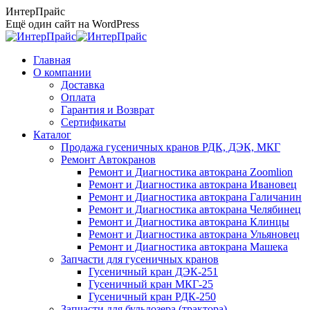
Перейти
ИнтерПрайс
к
Ещё один сайт на WordPress
содержанию
Главная
О компании
Доставка
Оплата
Гарантия и Возврат
Сертификаты
Каталог
Продажа гусеничных кранов РДК, ДЭК, МКГ
Ремонт Автокранов
Ремонт и Диагностика автокрана Zoomlion
Ремонт и Диагностика автокрана Ивановец
Ремонт и Диагностика автокрана Галичанин
Ремонт и Диагностика автокрана Челябинец
Ремонт и Диагностика автокрана Клинцы
Ремонт и Диагностика автокрана Ульяновец
Ремонт и Диагностика автокрана Машека
Запчасти для гусеничных кранов
Гусеничный кран ДЭК-251
Гусеничный кран МКГ-25
Гусеничный кран РДК-250
Запчасти для бульдозера (трактора)