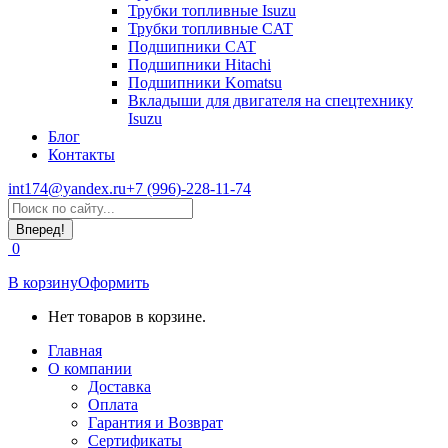
Трубки топливные Isuzu
Трубки топливные CAT
Подшипники CAT
Подшипники Hitachi
Подшипники Komatsu
Вкладыши для двигателя на спецтехнику
Isuzu
Блог
Контакты
int174@yandex.ru
+7 (996)-228-11-74
Страница
Поиск:
WhatsApp
открывается
0
в
новом
В корзину
Оформить
окне
Нет товаров в корзине.
Главная
О компании
Доставка
Оплата
Гарантия и Возврат
Сертификаты