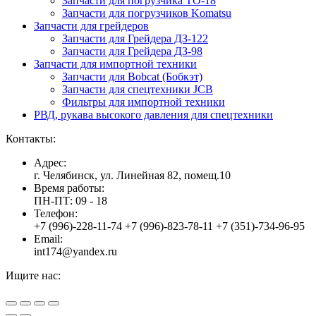
Запчасти для погрузчика ТО-18
Запчасти для погрузчиков Komatsu
Запчасти для грейдеров
Запчасти для Грейдера ДЗ-122
Запчасти для Грейдера ДЗ-98
Запчасти для импортной техники
Запчасти для Bobcat (Бобкэт)
Запчасти для спецтехники JCB
Фильтры для импортной техники
РВД, рукава высокого давления для спецтехники
Контакты:
Адрес:
г. Челябинск, ул. Линейная 82, помещ.10
Время работы:
ПН-ПТ: 09 - 18
Телефон:
+7 (996)-228-11-74 +7 (996)-823-78-11 +7 (351)-734-96-95
Email:
int174@yandex.ru
Ищите нас:
Страница
Страница
Страница
Вверх
YouTube
Viber
WhatsApp