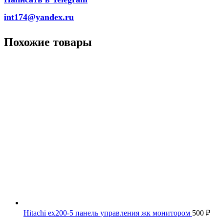
int174@yandex.ru
Похожие товары
Hitachi ex200-5 панель управления жк монитором
500
₽