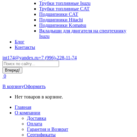
Трубки топливные Isuzu
Трубки топливные CAT
Подшипники CAT
Подшипники Hitachi
Подшипники Komatsu
Вкладыши для двигателя на спецтехнику
Isuzu
Блог
Контакты
int174@yandex.ru
+7 (996)-228-11-74
Страница
Поиск:
WhatsApp
открывается
0
в
новом
В корзину
Оформить
окне
Нет товаров в корзине.
Главная
О компании
Доставка
Оплата
Гарантия и Возврат
Сертификаты