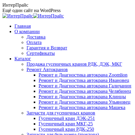
Перейти
ИнтерПрайс
к
Ещё один сайт на WordPress
содержанию
Главная
О компании
Доставка
Оплата
Гарантия и Возврат
Сертификаты
Каталог
Продажа гусеничных кранов РДК, ДЭК, МКГ
Ремонт Автокранов
Ремонт и Диагностика автокрана Zoomlion
Ремонт и Диагностика автокрана Ивановец
Ремонт и Диагностика автокрана Галичанин
Ремонт и Диагностика автокрана Челябинец
Ремонт и Диагностика автокрана Клинцы
Ремонт и Диагностика автокрана Ульяновец
Ремонт и Диагностика автокрана Машека
Запчасти для гусеничных кранов
Гусеничный кран ДЭК-251
Гусеничный кран МКГ-25
Гусеничный кран РДК-250
Запчасти для бульдозера (трактора)