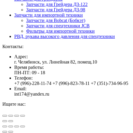
Запчасти для Грейдера ДЗ-122
Запчасти для Грейдера ДЗ-98
Запчасти для импортной техники
Запчасти для Bobcat (Бобкэт)
Запчасти для спецтехники JCB
Фильтры для импортной техники
РВД, рукава высокого давления для спецтехники
Контакты:
Адрес:
г. Челябинск, ул. Линейная 82, помещ.10
Время работы:
ПН-ПТ: 09 - 18
Телефон:
+7 (996)-228-11-74 +7 (996)-823-78-11 +7 (351)-734-96-95
Email:
int174@yandex.ru
Ищите нас:
Страница
Страница
Страница
Вверх
YouTube
Viber
WhatsApp
открывается
открывается
открывается
в
в
в