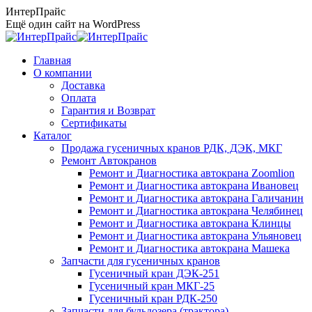
Перейти
ИнтерПрайс
к
Ещё один сайт на WordPress
содержанию
Главная
О компании
Доставка
Оплата
Гарантия и Возврат
Сертификаты
Каталог
Продажа гусеничных кранов РДК, ДЭК, МКГ
Ремонт Автокранов
Ремонт и Диагностика автокрана Zoomlion
Ремонт и Диагностика автокрана Ивановец
Ремонт и Диагностика автокрана Галичанин
Ремонт и Диагностика автокрана Челябинец
Ремонт и Диагностика автокрана Клинцы
Ремонт и Диагностика автокрана Ульяновец
Ремонт и Диагностика автокрана Машека
Запчасти для гусеничных кранов
Гусеничный кран ДЭК-251
Гусеничный кран МКГ-25
Гусеничный кран РДК-250
Запчасти для бульдозера (трактора)