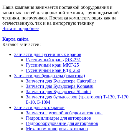
Наша компания занимается поставкой оборудования и
запасных частей для дорожной техники, грузоподъемной
техники, погрузчиков. Поставка комплектующих как на
отечественную, так и на импортную технику.
Читать подробнее
Карта сайта
Каталог запчастей:
Запчасти для гусеничных кранов
Гусеничный кран ДЭК-251
Гусеничный кран МКГ-25
Гусеничный кран РДК-250
Запчасти для бульдозера (трактора)
Запчасти для Бульдозера Caterpillar
Запчасти для Бульдозера Komatsu
Запчасти для Бульдозера Shantui
Запчасти для бульдозеров (тракторов) Т-130, Т-170,
Б-10, Б-10М
Запчасти для автокранов
Запчасти грузовой лебедки автокрана
Гидроцилиндры для автокранов
Гидрооборудование для автокранов
Механизм поворота автокрана