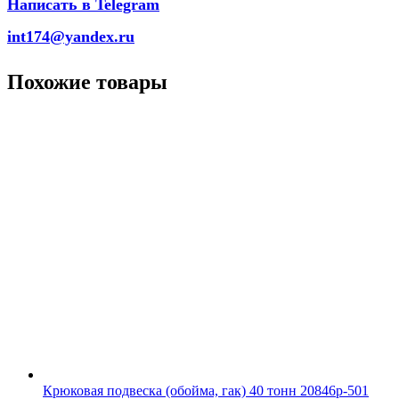
Написать в Telegram
int174@yandex.ru
Похожие товары
Крюковая подвеска (обойма, гак) 40 тонн 20846р-501