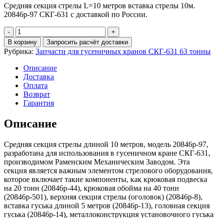
Средняя секция стрелы L=10 метров вставка стрелы 10м.
20846р-97 СКГ-631 с доставкой по России.
Количество
Средняя
В корзину
Запросить расчёт доставки
секция
Рубрика:
Запчасти для гусеничных кранов СКГ-631 63 тонны
стрелы
L=10
Описание
метров
Доставка
вставка
Оплата
стрелы
Возврат
10м.
Гарантия
20846р-97
СКГ-631
Описание
Средняя секция стрелы длиной 10 метров, модель 20846р-97,
разработана для использования в гусеничном кране СКГ-631,
производимом Раменским Механическим Заводом. Эта
секция является важным элементом стрелового оборудования,
которое включает такие компоненты, как крюковая подвеска
на 20 тонн (20846р-44), крюковая обойма на 40 тонн
(20846р-501), верхняя секция стрелы (оголовок) (20846р-8),
вставка гуська длиной 5 метров (20846р-13), головная секция
гуська (20846р-14), металлоконструкция установочного гуська