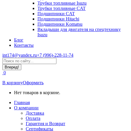
Трубки топливные Isuzu
Трубки топливные CAT
Подшипники CAT
Подшипники Hitachi
Подшипники Komatsu
Вкладыши для двигателя на спецтехнику
Isuzu
Блог
Контакты
int174@yandex.ru
+7 (996)-228-11-74
Страница
Поиск:
WhatsApp
открывается
0
в
новом
В корзину
Оформить
окне
Нет товаров в корзине.
Главная
О компании
Доставка
Оплата
Гарантия и Возврат
Сертификаты