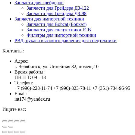
Запчасти для грейдеров
Запчасти для Грейдера ДЗ-122
Запчасти для Грейдера ДЗ-98
Запчасти для импортной техники
Запчасти для Bobcat (Бобкэт)
Запчасти для спецтехники JCB
Фильтры для импортной техники
РВД, рукава высокого давления для спецтехники
Контакты:
Адрес:
г. Челябинск, ул. Линейная 82, помещ.10
Время работы:
ПН-ПТ: 09 - 18
Телефон:
+7 (996)-228-11-74 +7 (996)-823-78-11 +7 (351)-734-96-95
Email:
int174@yandex.ru
Ищите нас:
Страница
Страница
Страница
Вверх
YouTube
Viber
WhatsApp
открывается
открывается
открывается