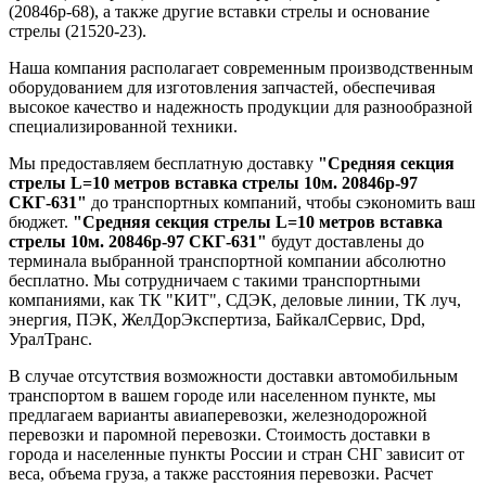
(20846р-68), а также другие вставки стрелы и основание
стрелы (21520-23).
Наша компания располагает современным производственным
оборудованием для изготовления запчастей, обеспечивая
высокое качество и надежность продукции для разнообразной
специализированной техники.
Мы предоставляем бесплатную доставку
"Средняя секция
стрелы L=10 метров вставка стрелы 10м. 20846р-97
СКГ-631"
до транспортных компаний, чтобы сэкономить ваш
бюджет.
"Средняя секция стрелы L=10 метров вставка
стрелы 10м. 20846р-97 СКГ-631"
будут доставлены до
терминала выбранной транспортной компании абсолютно
бесплатно. Мы сотрудничаем с такими транспортными
компаниями, как ТК "КИТ", СДЭК, деловые линии, ТК луч,
энергия, ПЭК, ЖелДорЭкспертиза, БайкалСервис, Dpd,
УралТранс.
В случае отсутствия возможности доставки автомобильным
транспортом в вашем городе или населенном пункте, мы
предлагаем варианты авиаперевозки, железнодорожной
перевозки и паромной перевозки. Стоимость доставки в
города и населенные пункты России и стран СНГ зависит от
веса, объема груза, а также расстояния перевозки. Расчет