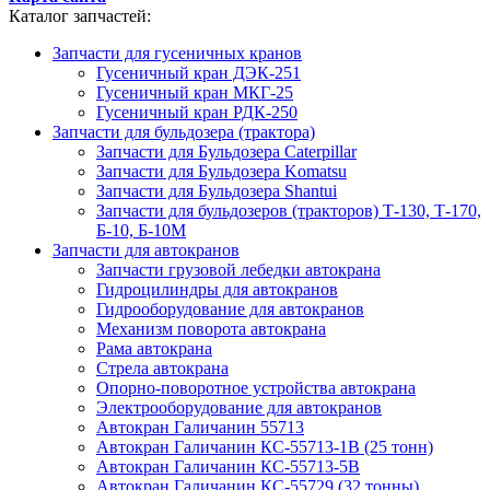
Каталог запчастей:
Запчасти для гусеничных кранов
Гусеничный кран ДЭК-251
Гусеничный кран МКГ-25
Гусеничный кран РДК-250
Запчасти для бульдозера (трактора)
Запчасти для Бульдозера Caterpillar
Запчасти для Бульдозера Komatsu
Запчасти для Бульдозера Shantui
Запчасти для бульдозеров (тракторов) Т-130, Т-170,
Б-10, Б-10М
Запчасти для автокранов
Запчасти грузовой лебедки автокрана
Гидроцилиндры для автокранов
Гидрооборудование для автокранов
Механизм поворота автокрана
Рама автокрана
Стрела автокрана
Опорно-поворотное устройства автокрана
Электрооборудование для автокранов
Автокран Галичанин 55713
Автокран Галичанин КС-55713-1В (25 тонн)
Автокран Галичанин КС-55713-5В
Автокран Галичанин КС-55729 (32 тонны)