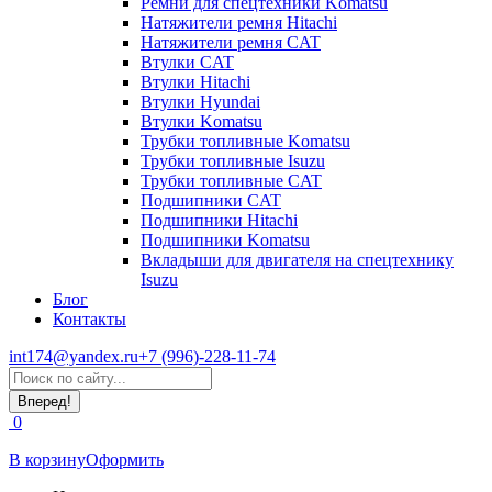
Ремни для спецтехники Komatsu
Натяжители ремня Hitachi
Натяжители ремня CAT
Втулки CAT
Втулки Hitachi
Втулки Hyundai
Втулки Komatsu
Трубки топливные Komatsu
Трубки топливные Isuzu
Трубки топливные CAT
Подшипники CAT
Подшипники Hitachi
Подшипники Komatsu
Вкладыши для двигателя на спецтехнику
Isuzu
Блог
Контакты
int174@yandex.ru
+7 (996)-228-11-74
Страница
Поиск:
WhatsApp
открывается
0
в
новом
В корзину
Оформить
окне