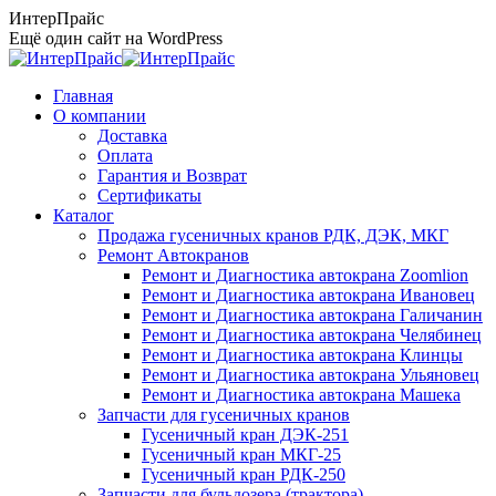
Перейти
ИнтерПрайс
к
Ещё один сайт на WordPress
содержанию
Главная
О компании
Доставка
Оплата
Гарантия и Возврат
Сертификаты
Каталог
Продажа гусеничных кранов РДК, ДЭК, МКГ
Ремонт Автокранов
Ремонт и Диагностика автокрана Zoomlion
Ремонт и Диагностика автокрана Ивановец
Ремонт и Диагностика автокрана Галичанин
Ремонт и Диагностика автокрана Челябинец
Ремонт и Диагностика автокрана Клинцы
Ремонт и Диагностика автокрана Ульяновец
Ремонт и Диагностика автокрана Машека
Запчасти для гусеничных кранов
Гусеничный кран ДЭК-251
Гусеничный кран МКГ-25
Гусеничный кран РДК-250
Запчасти для бульдозера (трактора)