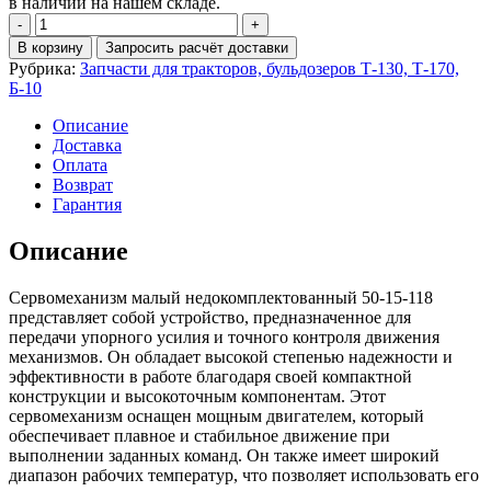
в наличии на нашем складе.
Количество
Сервомеханизм
В корзину
Запросить расчёт доставки
малый
Рубрика:
Запчасти для тракторов, бульдозеров Т-130, Т-170,
недокомплектованный
Б-10
50-
15-
Описание
118
Доставка
Оплата
Возврат
Гарантия
Описание
Сервомеханизм малый недокомплектованный 50-15-118
представляет собой устройство, предназначенное для
передачи упорного усилия и точного контроля движения
механизмов. Он обладает высокой степенью надежности и
эффективности в работе благодаря своей компактной
конструкции и высокоточным компонентам. Этот
сервомеханизм оснащен мощным двигателем, который
обеспечивает плавное и стабильное движение при
выполнении заданных команд. Он также имеет широкий
диапазон рабочих температур, что позволяет использовать его