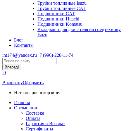
Трубки топливные Isuzu
Трубки топливные CAT
Подшипники CAT
Подшипники Hitachi
Подшипники Komatsu
Вкладыши для двигателя на спецтехнику
Isuzu
Блог
Контакты
int174@yandex.ru
+7 (996)-228-11-74
Страница
Поиск:
WhatsApp
открывается
0
в
новом
В корзину
Оформить
окне
Нет товаров в корзине.
Главная
О компании
Доставка
Оплата
Гарантия и Возврат
Сертификаты