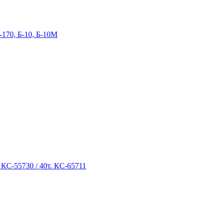
-170, Б-10, Б-10М
 КС-55730 / 40т. КС-65711