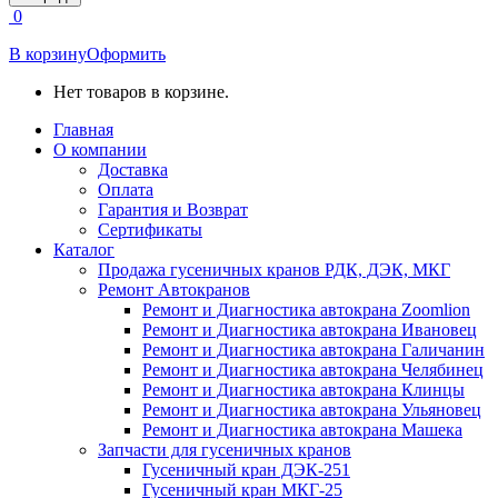
открывается
0
в
новом
В корзину
Оформить
окне
Нет товаров в корзине.
Главная
О компании
Доставка
Оплата
Гарантия и Возврат
Сертификаты
Каталог
Продажа гусеничных кранов РДК, ДЭК, МКГ
Ремонт Автокранов
Ремонт и Диагностика автокрана Zoomlion
Ремонт и Диагностика автокрана Ивановец
Ремонт и Диагностика автокрана Галичанин
Ремонт и Диагностика автокрана Челябинец
Ремонт и Диагностика автокрана Клинцы
Ремонт и Диагностика автокрана Ульяновец
Ремонт и Диагностика автокрана Машека
Запчасти для гусеничных кранов
Гусеничный кран ДЭК-251
Гусеничный кран МКГ-25