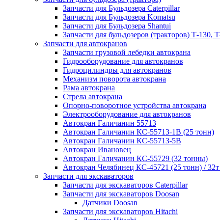
Запчасти для Бульдозера Caterpillar
Запчасти для Бульдозера Komatsu
Запчасти для Бульдозера Shantui
Запчасти для бульдозеров (тракторов) Т-130, Т
Запчасти для автокранов
Запчасти грузовой лебедки автокрана
Гидрооборудование для автокранов
Гидроцилиндры для автокранов
Механизм поворота автокрана
Рама автокрана
Стрела автокрана
Опорно-поворотное устройства автокрана
Электрооборудование для автокранов
Автокран Галичанин 55713
Автокран Галичанин КС-55713-1В (25 тонн)
Автокран Галичанин КС-55713-5В
Автокран Ивановец
Автокран Галичанин КС-55729 (32 тонны)
Автокран Челябинец КС-45721 (25 тонн) / 32т
Запчасти для экскаваторов
Запчасти для экскаваторов Caterpillar
Запчасти для экскаваторов Doosan
Датчики Doosan
Запчасти для экскаваторов Hitachi