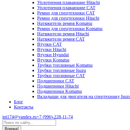
Уплотнения плавающие Hitachi
Уплотнения плавающие CAT
Ремни для спецтехники CAT
Ремни для спецтехники Hitachi
Натяжители ремня Komatsu
Ремни для спецтехники Komatsu
Натяжители ремня Hitachi
Натяжители ремня CAT
Втулки CAT
Втулки Hitachi
Втулки Hyundai
Втулки Komatsu
Трубки топливные Komatsu
Трубки топливные Isuzu
Трубки топливные CAT
Подшипники CAT
Подшипники Hitachi
Подшипники Komatsu
Вкладыши для двигателя на спецтехнику Isuz
Блог
Контакты
int174@yandex.ru
+7 (996)-228-11-74
Страница
Поиск:
WhatsApp