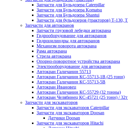
Запчасти для Бульдозера Caterpillar
Запчасти для Бульдозера Komatsu
Запчасти для Бульдозера Shantui
Запчасти для бульдозеров (тракторов) Т-130, Т
Запчасти для автокранов
Запчасти грузовой лебедки автокрана
Гидрооборудование для автокранов
Гидроцилиндры для автокранов
Механизм поворота автокрана
Рама автокрана
Стрела автокрана
Опорно-поворотное устройства автокрана
Электрооборудование для автокранов
Автокран Галичанин 55713
Автокран Галичанин КС-55713-1В (25 тонн)
Автокран Галичанин КС-55713-5В
Автокран Ивановец
Автокран Галичанин КС-55729 (32 тонны)
Автокран Челябинец КС-45721 (25 тонн) / 32т
Запчасти для экскаваторов
Запчасти для экскаваторов Caterpillar
Запчасти для экскаваторов Doosan
Датчики Doosan
Запчасти для экскаваторов Hitachi