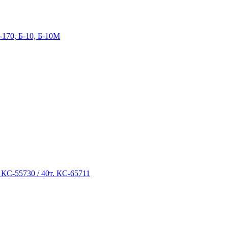
-170, Б-10, Б-10М
 КС-55730 / 40т. КС-65711