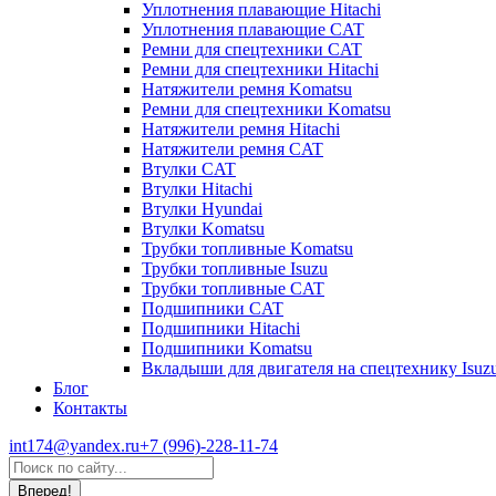
Уплотнения плавающие Hitachi
Уплотнения плавающие CAT
Ремни для спецтехники CAT
Ремни для спецтехники Hitachi
Натяжители ремня Komatsu
Ремни для спецтехники Komatsu
Натяжители ремня Hitachi
Натяжители ремня CAT
Втулки CAT
Втулки Hitachi
Втулки Hyundai
Втулки Komatsu
Трубки топливные Komatsu
Трубки топливные Isuzu
Трубки топливные CAT
Подшипники CAT
Подшипники Hitachi
Подшипники Komatsu
Вкладыши для двигателя на спецтехнику Isuz
Блог
Контакты
int174@yandex.ru
+7 (996)-228-11-74
Страница
Поиск:
WhatsApp