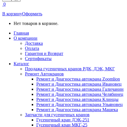
открывается
0
в
новом
В корзину
Оформить
окне
Нет товаров в корзине.
Главная
О компании
Доставка
Оплата
Гарантия и Возврат
Сертификаты
Каталог
Продажа гусеничных кранов РДК, ДЭК, МКГ
Ремонт Автокранов
Ремонт и Диагностика автокрана Zoomlion
Ремонт и Диагностика автокрана Ивановец
Ремонт и Диагностика автокрана Галичанин
Ремонт и Диагностика автокрана Челябинец
Ремонт и Диагностика автокрана Клинцы
Ремонт и Диагностика автокрана Ульяновец
Ремонт и Диагностика автокрана Машека
Запчасти для гусеничных кранов
Гусеничный кран ДЭК-251
Гусеничный кран МКГ-25