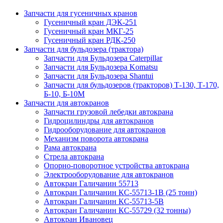
Запчасти для гусеничных кранов
Гусеничный кран ДЭК-251
Гусеничный кран МКГ-25
Гусеничный кран РДК-250
Запчасти для бульдозера (трактора)
Запчасти для Бульдозера Caterpillar
Запчасти для Бульдозера Komatsu
Запчасти для Бульдозера Shantui
Запчасти для бульдозеров (тракторов) Т-130, Т-170,
Б-10, Б-10М
Запчасти для автокранов
Запчасти грузовой лебедки автокрана
Гидроцилиндры для автокранов
Гидрооборудование для автокранов
Механизм поворота автокрана
Рама автокрана
Стрела автокрана
Опорно-поворотное устройства автокрана
Электрооборудование для автокранов
Автокран Галичанин 55713
Автокран Галичанин КС-55713-1В (25 тонн)
Автокран Галичанин КС-55713-5В
Автокран Галичанин КС-55729 (32 тонны)
Автокран Ивановец