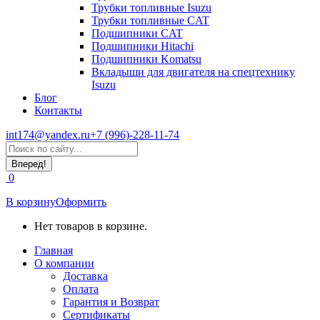
Трубки топливные Isuzu
Трубки топливные CAT
Подшипники CAT
Подшипники Hitachi
Подшипники Komatsu
Вкладыши для двигателя на спецтехнику
Isuzu
Блог
Контакты
int174@yandex.ru
+7 (996)-228-11-74
Страница
Поиск:
WhatsApp
открывается
0
в
новом
В корзину
Оформить
окне
Нет товаров в корзине.
Главная
О компании
Доставка
Оплата
Гарантия и Возврат
Сертификаты