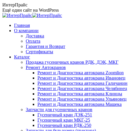
Перейти
ИнтерПрайс
к
Ещё один сайт на WordPress
содержанию
Главная
О компании
Доставка
Оплата
Гарантия и Возврат
Сертификаты
Каталог
Продажа гусеничных кранов РДК, ДЭК, МКГ
Ремонт Автокранов
Ремонт и Диагностика автокрана Zoomlion
Ремонт и Диагностика автокрана Ивановец
Ремонт и Диагностика автокрана Галичанин
Ремонт и Диагностика автокрана Челябинец
Ремонт и Диагностика автокрана Клинцы
Ремонт и Диагностика автокрана Ульяновец
Ремонт и Диагностика автокрана Машека
Запчасти для гусеничных кранов
Гусеничный кран ДЭК-251
Гусеничный кран МКГ-25
Гусеничный кран РДК-250
Запчасти для бульдозера (трактора)