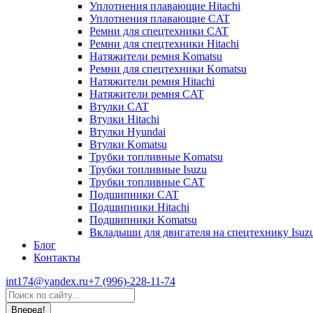
Уплотнения плавающие Hitachi
Уплотнения плавающие CAT
Ремни для спецтехники CAT
Ремни для спецтехники Hitachi
Натяжители ремня Komatsu
Ремни для спецтехники Komatsu
Натяжители ремня Hitachi
Натяжители ремня CAT
Втулки CAT
Втулки Hitachi
Втулки Hyundai
Втулки Komatsu
Трубки топливные Komatsu
Трубки топливные Isuzu
Трубки топливные CAT
Подшипники CAT
Подшипники Hitachi
Подшипники Komatsu
Вкладыши для двигателя на спецтехнику Isuz
Блог
Контакты
int174@yandex.ru
+7 (996)-228-11-74
Страница
Поиск:
WhatsApp