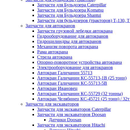
Запчасти для Бульдозера Caterpillar
Запчасти для Бульдозера Komatsu
Запчасти для Бульдозера Shantui
Запчасти для бульдозеров (тракторов) Т-130, Т
Запчасти для автокранов
Запчасти грузовой лебедки автокрана
Гидрооборудование для автокранов
Гидроцилиндры для автокранов
Механизм поворота автокрана
Рама автокрана
Стрела автокрана
Опорно-поворотное устройства автокрана
Электрооборудование для автокранов
Автокран Галичанин 55713
Автокран Галичанин КС-55713-1В (25 тонн)
Автокран Галичанин КС-55713-5В
Автокран Ивановец
Автокран Галичанин КС-55729 (32 тонны)
Автокран Челябинец КС-45721 (25 тонн) / 32т
Запчасти для экскаваторов
Запчасти для экскаваторов Caterpillar
Запчасти для экскаваторов Doosan
Датчики Doosan
Запчасти для экскаваторов Hitachi