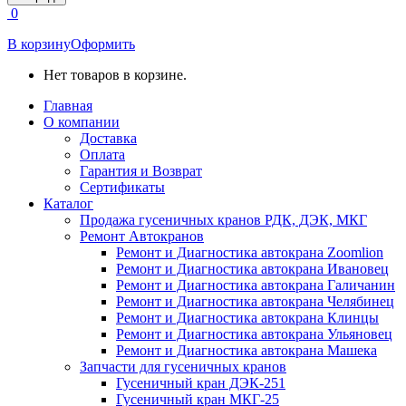
открывается
0
в
новом
В корзину
Оформить
окне
Нет товаров в корзине.
Главная
О компании
Доставка
Оплата
Гарантия и Возврат
Сертификаты
Каталог
Продажа гусеничных кранов РДК, ДЭК, МКГ
Ремонт Автокранов
Ремонт и Диагностика автокрана Zoomlion
Ремонт и Диагностика автокрана Ивановец
Ремонт и Диагностика автокрана Галичанин
Ремонт и Диагностика автокрана Челябинец
Ремонт и Диагностика автокрана Клинцы
Ремонт и Диагностика автокрана Ульяновец
Ремонт и Диагностика автокрана Машека
Запчасти для гусеничных кранов
Гусеничный кран ДЭК-251
Гусеничный кран МКГ-25