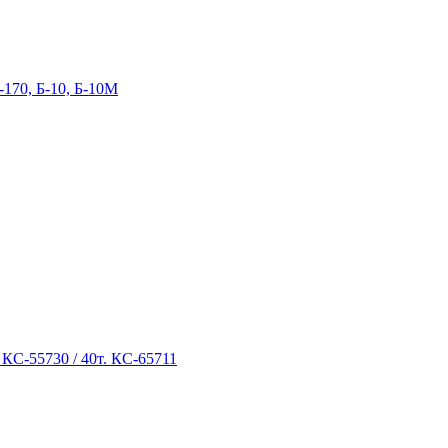
-170, Б-10, Б-10М
 КС-55730 / 40т. КС-65711