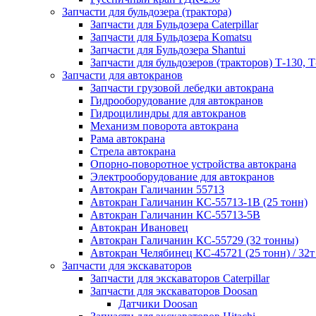
Запчасти для бульдозера (трактора)
Запчасти для Бульдозера Caterpillar
Запчасти для Бульдозера Komatsu
Запчасти для Бульдозера Shantui
Запчасти для бульдозеров (тракторов) Т-130, Т
Запчасти для автокранов
Запчасти грузовой лебедки автокрана
Гидрооборудование для автокранов
Гидроцилиндры для автокранов
Механизм поворота автокрана
Рама автокрана
Стрела автокрана
Опорно-поворотное устройства автокрана
Электрооборудование для автокранов
Автокран Галичанин 55713
Автокран Галичанин КС-55713-1В (25 тонн)
Автокран Галичанин КС-55713-5В
Автокран Ивановец
Автокран Галичанин КС-55729 (32 тонны)
Автокран Челябинец КС-45721 (25 тонн) / 32т
Запчасти для экскаваторов
Запчасти для экскаваторов Caterpillar
Запчасти для экскаваторов Doosan
Датчики Doosan