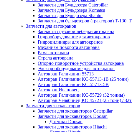
Запчасти для Бульдозера Caterpillar
Запчасти для Бульдозера Komatsu
Запчасти для Бульдозера Shantui
Запчасти для бульдозеров (тракторов) Т-130, Т
Запчасти для автокранов
Запчасти грузовой лебедки автокрана
Гидрооборудование для автокранов
Гидроцилиндры для автокранов
Механизм поворота автокрана
Рама автокрана
Стрела автокрана
Опорно-поворотное устройства автокрана
Электрооборудование для автокранов
Автокран Галичанин 55713
Автокран Галичанин КС-55713-1В (25 тонн)
Автокран Галичанин КС-55713-5В
Автокран Ивановец
Автокран Галичанин КС-55729 (32 тонны)
Автокран Челябинец КС-45721 (25 тонн) / 32т
Запчасти для экскаваторов
Запчасти для экскаваторов Caterpillar
Запчасти для экскаваторов Doosan
Датчики Doosan
Запчасти для экскаваторов Hitachi