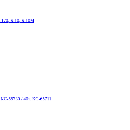
-170, Б-10, Б-10М
 КС-55730 / 40т. КС-65711