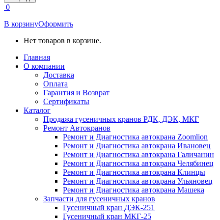
открывается
0
в
новом
В корзину
Оформить
окне
Нет товаров в корзине.
Главная
О компании
Доставка
Оплата
Гарантия и Возврат
Сертификаты
Каталог
Продажа гусеничных кранов РДК, ДЭК, МКГ
Ремонт Автокранов
Ремонт и Диагностика автокрана Zoomlion
Ремонт и Диагностика автокрана Ивановец
Ремонт и Диагностика автокрана Галичанин
Ремонт и Диагностика автокрана Челябинец
Ремонт и Диагностика автокрана Клинцы
Ремонт и Диагностика автокрана Ульяновец
Ремонт и Диагностика автокрана Машека
Запчасти для гусеничных кранов
Гусеничный кран ДЭК-251
Гусеничный кран МКГ-25