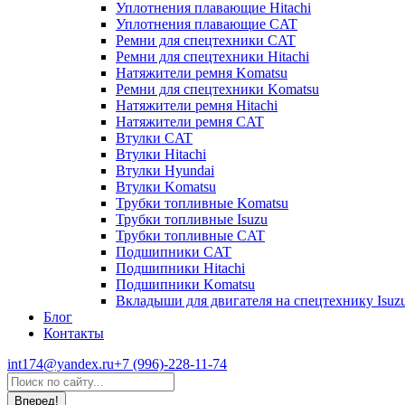
Уплотнения плавающие Hitachi
Уплотнения плавающие CAT
Ремни для спецтехники CAT
Ремни для спецтехники Hitachi
Натяжители ремня Komatsu
Ремни для спецтехники Komatsu
Натяжители ремня Hitachi
Натяжители ремня CAT
Втулки CAT
Втулки Hitachi
Втулки Hyundai
Втулки Komatsu
Трубки топливные Komatsu
Трубки топливные Isuzu
Трубки топливные CAT
Подшипники CAT
Подшипники Hitachi
Подшипники Komatsu
Вкладыши для двигателя на спецтехнику Isuz
Блог
Контакты
int174@yandex.ru
+7 (996)-228-11-74
Страница
Поиск:
WhatsApp