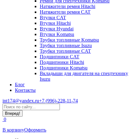
Ремни для спецтехники Komatsu
Натяжители ремня Hitachi
Натяжители ремня CAT
Втулки CAT
Втулки Hitachi
Втулки Hyundai
Втулки Komatsu
Трубки топливные Komatsu
Трубки топливные Isuzu
Трубки топливные CAT
Подшипники CAT
Подшипники Hitachi
Подшипники Komatsu
Вкладыши для двигателя на спецтехнику
Isuzu
Блог
Контакты
int174@yandex.ru
+7 (996)-228-11-74
Страница
Поиск:
WhatsApp
открывается
0
в
новом
В корзину
Оформить
окне