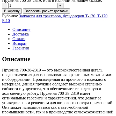
Пружина 700-38-2319. Есть в наличии на нашем складе.
Количество
Пружина
В корзину
Запросить расчёт доставки
700-
Рубрика:
Запчасти для тракторов, бульдозеров Т-130, Т-170,
38-
Б-10
2319
Описание
Доставка
Оплата
Возврат
Гарантия
Описание
Пружина 700-38-2319 — это высококачественная деталь,
предназначенная для использования в различных механизмах
и оборудовании. Произведенная из прочного и надежного
материала, данная пружина обладает высокой степенью
гибкости и упругости, что обеспечивает ее надежную и
долговечную работу. Пружина 700-38-2319 имеет
оптимальные габариты и характеристики, что делает ее
универсальным решением для широкого спектра применений.
Она может использоваться как в автомобильной
промышленности, так и в производстве сельскохозяйственной