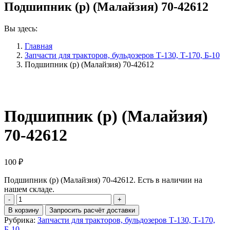
Подшипник (р) (Малайзия) 70-42612
Вы здесь:
Главная
Запчасти для тракторов, бульдозеров Т-130, Т-170, Б-10
Подшипник (р) (Малайзия) 70-42612
Подшипник (р) (Малайзия)
70-42612
100
₽
Подшипник (р) (Малайзия) 70-42612. Есть в наличии на
нашем складе.
Количество
Подшипник
В корзину
Запросить расчёт доставки
(р)
Рубрика:
Запчасти для тракторов, бульдозеров Т-130, Т-170,
(Малайзия)
Б-10