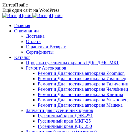
Перейти
ИнтерПрайс
к
Ещё один сайт на WordPress
содержанию
Главная
О компании
Доставка
Оплата
Гарантия и Возврат
Сертификаты
Каталог
Продажа гусеничных кранов РДК, ДЭК, МКГ
Ремонт Автокранов
Ремонт и Диагностика автокрана Zoomlion
Ремонт и Диагностика автокрана Ивановец
Ремонт и Диагностика автокрана Галичанин
Ремонт и Диагностика автокрана Челябинец
Ремонт и Диагностика автокрана Клинцы
Ремонт и Диагностика автокрана Ульяновец
Ремонт и Диагностика автокрана Машека
Запчасти для гусеничных кранов
Гусеничный кран ДЭК-251
Гусеничный кран МКГ-25
Гусеничный кран РДК-250
Запчасти для бульдозера (трактора)