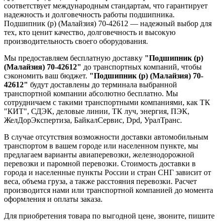
соответствует международным стандартам, что гарантирует
надежность и долговечность работы подшипника.
Подшипник (р) (Малайзия) 70-42612 — надежный выбор для
тех, кто ценит качество, долговечность и высокую
производительность своего оборудования.
Мы предоставляем бесплатную доставку
"Подшипник (р)
(Малайзия) 70-42612"
до транспортных компаний, чтобы
сэкономить ваш бюджет.
"Подшипник (р) (Малайзия) 70-
42612"
будут доставлены до терминала выбранной
транспортной компании абсолютно бесплатно. Мы
сотрудничаем с такими транспортными компаниями, как ТК
"КИТ", СДЭК, деловые линии, ТК луч, энергия, ПЭК,
ЖелДорЭкспертиза, БайкалСервис, Dpd, УралТранс.
В случае отсутствия возможности доставки автомобильным
транспортом в вашем городе или населенном пункте, мы
предлагаем варианты авиаперевозки, железнодорожной
перевозки и паромной перевозки. Стоимость доставки в
города и населенные пункты России и стран СНГ зависит от
веса, объема груза, а также расстояния перевозки. Расчет
производится нами или транспортной компанией до момента
оформления и оплаты заказа.
Для приобретения товара по выгодной цене, звоните, пишите