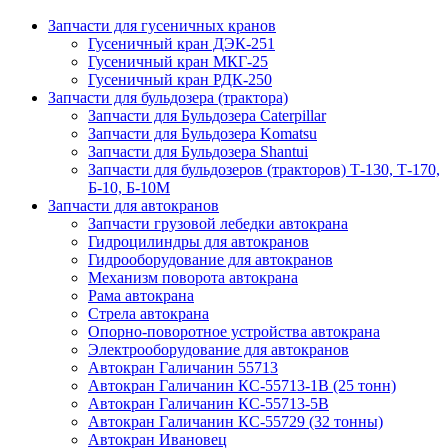
Запчасти для гусеничных кранов
Гусеничный кран ДЭК-251
Гусеничный кран МКГ-25
Гусеничный кран РДК-250
Запчасти для бульдозера (трактора)
Запчасти для Бульдозера Caterpillar
Запчасти для Бульдозера Komatsu
Запчасти для Бульдозера Shantui
Запчасти для бульдозеров (тракторов) Т-130, Т-170,
Б-10, Б-10М
Запчасти для автокранов
Запчасти грузовой лебедки автокрана
Гидроцилиндры для автокранов
Гидрооборудование для автокранов
Механизм поворота автокрана
Рама автокрана
Стрела автокрана
Опорно-поворотное устройства автокрана
Электрооборудование для автокранов
Автокран Галичанин 55713
Автокран Галичанин КС-55713-1В (25 тонн)
Автокран Галичанин КС-55713-5В
Автокран Галичанин КС-55729 (32 тонны)
Автокран Ивановец