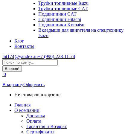
Трубки топливные Isuzu
Трубки топливные CAT
Подшипники CAT
Подшипники Hitachi
Подшипники Komatsu
Вкладыши для двигателя на спецтехнику
Isuzu
Блог
Контакты
int174@yandex.ru
+7 (996)-228-11-74
Страница
Поиск:
WhatsApp
открывается
0
в
новом
В корзину
Оформить
окне
Нет товаров в корзине.
Главная
О компании
Доставка
Оплата
Гарантия и Возврат
Сертификаты