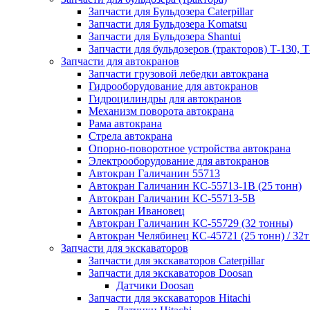
Запчасти для Бульдозера Caterpillar
Запчасти для Бульдозера Komatsu
Запчасти для Бульдозера Shantui
Запчасти для бульдозеров (тракторов) Т-130, Т
Запчасти для автокранов
Запчасти грузовой лебедки автокрана
Гидрооборудование для автокранов
Гидроцилиндры для автокранов
Механизм поворота автокрана
Рама автокрана
Стрела автокрана
Опорно-поворотное устройства автокрана
Электрооборудование для автокранов
Автокран Галичанин 55713
Автокран Галичанин КС-55713-1В (25 тонн)
Автокран Галичанин КС-55713-5В
Автокран Ивановец
Автокран Галичанин КС-55729 (32 тонны)
Автокран Челябинец КС-45721 (25 тонн) / 32т
Запчасти для экскаваторов
Запчасти для экскаваторов Caterpillar
Запчасти для экскаваторов Doosan
Датчики Doosan
Запчасти для экскаваторов Hitachi