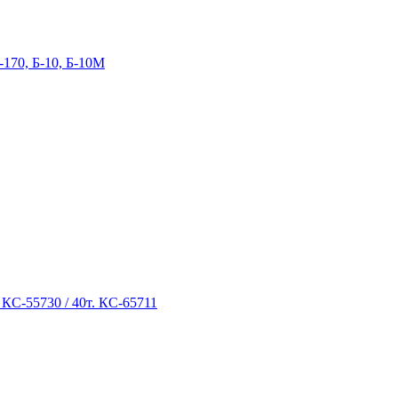
-170, Б-10, Б-10М
 КС-55730 / 40т. КС-65711