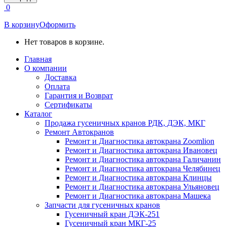
открывается
0
в
новом
В корзину
Оформить
окне
Нет товаров в корзине.
Главная
О компании
Доставка
Оплата
Гарантия и Возврат
Сертификаты
Каталог
Продажа гусеничных кранов РДК, ДЭК, МКГ
Ремонт Автокранов
Ремонт и Диагностика автокрана Zoomlion
Ремонт и Диагностика автокрана Ивановец
Ремонт и Диагностика автокрана Галичанин
Ремонт и Диагностика автокрана Челябинец
Ремонт и Диагностика автокрана Клинцы
Ремонт и Диагностика автокрана Ульяновец
Ремонт и Диагностика автокрана Машека
Запчасти для гусеничных кранов
Гусеничный кран ДЭК-251
Гусеничный кран МКГ-25