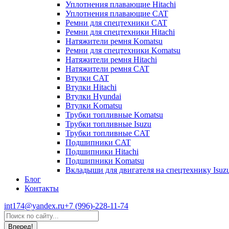
Уплотнения плавающие Hitachi
Уплотнения плавающие CAT
Ремни для спецтехники CAT
Ремни для спецтехники Hitachi
Натяжители ремня Komatsu
Ремни для спецтехники Komatsu
Натяжители ремня Hitachi
Натяжители ремня CAT
Втулки CAT
Втулки Hitachi
Втулки Hyundai
Втулки Komatsu
Трубки топливные Komatsu
Трубки топливные Isuzu
Трубки топливные CAT
Подшипники CAT
Подшипники Hitachi
Подшипники Komatsu
Вкладыши для двигателя на спецтехнику Isuz
Блог
Контакты
int174@yandex.ru
+7 (996)-228-11-74
Страница
Поиск:
WhatsApp