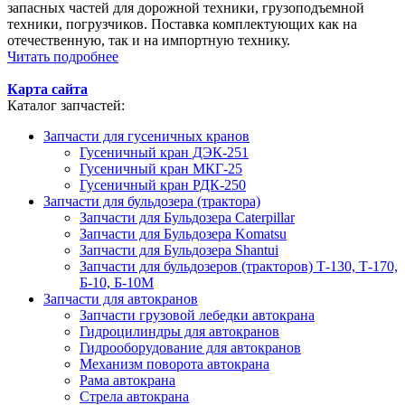
запасных частей для дорожной техники, грузоподъемной
техники, погрузчиков. Поставка комплектующих как на
отечественную, так и на импортную технику.
Читать подробнее
Карта сайта
Каталог запчастей:
Запчасти для гусеничных кранов
Гусеничный кран ДЭК-251
Гусеничный кран МКГ-25
Гусеничный кран РДК-250
Запчасти для бульдозера (трактора)
Запчасти для Бульдозера Caterpillar
Запчасти для Бульдозера Komatsu
Запчасти для Бульдозера Shantui
Запчасти для бульдозеров (тракторов) Т-130, Т-170,
Б-10, Б-10М
Запчасти для автокранов
Запчасти грузовой лебедки автокрана
Гидроцилиндры для автокранов
Гидрооборудование для автокранов
Механизм поворота автокрана
Рама автокрана
Стрела автокрана