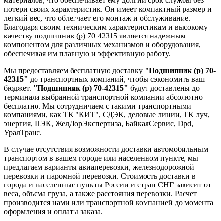
материалов, что обеспечивает ему долгий срок службы без
потери своих характеристик. Он имеет компактный размер и
легкий вес, что облегчает его монтаж и обслуживание.
Благодаря своим техническим характеристикам и высокому
качеству подшипник (р) 70-42315 является надежным
компонентом для различных механизмов и оборудования,
обеспечивая им плавную и эффективную работу.
Мы предоставляем бесплатную доставку
"Подшипник (р) 70-
42315"
до транспортных компаний, чтобы сэкономить ваш
бюджет.
"Подшипник (р) 70-42315"
будут доставлены до
терминала выбранной транспортной компании абсолютно
бесплатно. Мы сотрудничаем с такими транспортными
компаниями, как ТК "КИТ", СДЭК, деловые линии, ТК луч,
энергия, ПЭК, ЖелДорЭкспертиза, БайкалСервис, Dpd,
УралТранс.
В случае отсутствия возможности доставки автомобильным
транспортом в вашем городе или населенном пункте, мы
предлагаем варианты авиаперевозки, железнодорожной
перевозки и паромной перевозки. Стоимость доставки в
города и населенные пункты России и стран СНГ зависит от
веса, объема груза, а также расстояния перевозки. Расчет
производится нами или транспортной компанией до момента
оформления и оплаты заказа.