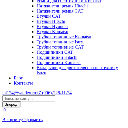
Ремни для спецтехники Komatsu
Натяжители ремня Hitachi
Натяжители ремня CAT
Втулки CAT
Втулки Hitachi
Втулки Hyundai
Втулки Komatsu
Трубки топливные Komatsu
Трубки топливные Isuzu
Трубки топливные CAT
Подшипники CAT
Подшипники Hitachi
Подшипники Komatsu
Вкладыши для двигателя на спецтехнику
Isuzu
Блог
Контакты
int174@yandex.ru
+7 (996)-228-11-74
Страница
Поиск:
WhatsApp
открывается
0
в
новом
В корзину
Оформить
окне