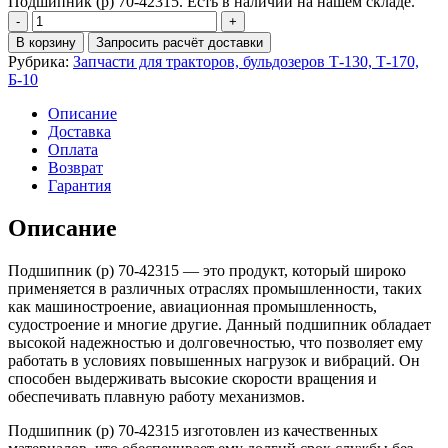
Подшипник (р) 70-42315. Есть в наличии на нашем складе.
Количество
Подшипник
В корзину
Запросить расчёт доставки
(р)
Рубрика:
Запчасти для тракторов, бульдозеров Т-130, Т-170,
70-
Б-10
42315
Описание
Доставка
Оплата
Возврат
Гарантия
Описание
Подшипник (р) 70-42315 — это продукт, который широко
применяется в различных отраслях промышленности, таких
как машиностроение, авиационная промышленность,
судостроение и многие другие. Данный подшипник обладает
высокой надежностью и долговечностью, что позволяет ему
работать в условиях повышенных нагрузок и вибраций. Он
способен выдерживать высокие скорости вращения и
обеспечивать плавную работу механизмов.
Подшипник (р) 70-42315 изготовлен из качественных