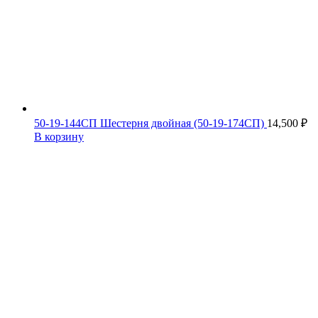
50-19-144СП Шестерня двойная (50-19-174СП)
14,500
₽
В корзину