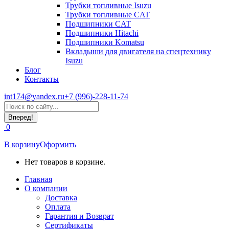
Трубки топливные Isuzu
Трубки топливные CAT
Подшипники CAT
Подшипники Hitachi
Подшипники Komatsu
Вкладыши для двигателя на спецтехнику
Isuzu
Блог
Контакты
int174@yandex.ru
+7 (996)-228-11-74
Страница
Поиск:
WhatsApp
открывается
0
в
новом
В корзину
Оформить
окне
Нет товаров в корзине.
Главная
О компании
Доставка
Оплата
Гарантия и Возврат
Сертификаты