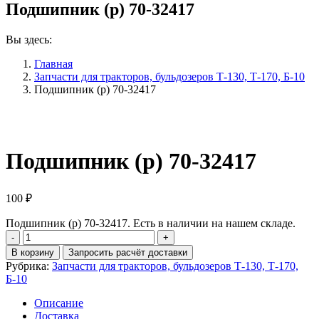
Подшипник (р) 70-32417
Вы здесь:
Главная
Запчасти для тракторов, бульдозеров Т-130, Т-170, Б-10
Подшипник (р) 70-32417
Подшипник (р) 70-32417
100
₽
Подшипник (р) 70-32417. Есть в наличии на нашем складе.
Количество
Подшипник
В корзину
Запросить расчёт доставки
(р)
Рубрика:
Запчасти для тракторов, бульдозеров Т-130, Т-170,
70-
Б-10
32417
Описание
Доставка