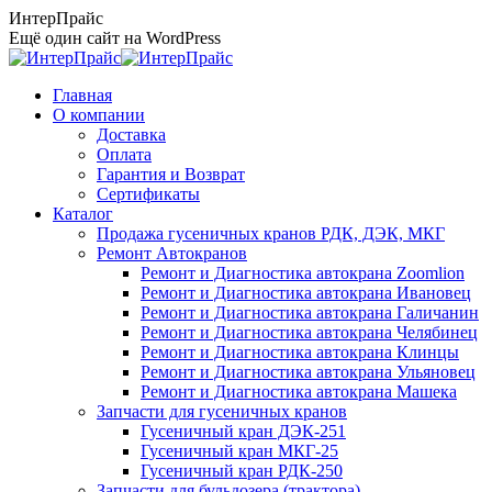
Перейти
ИнтерПрайс
к
Ещё один сайт на WordPress
содержанию
Главная
О компании
Доставка
Оплата
Гарантия и Возврат
Сертификаты
Каталог
Продажа гусеничных кранов РДК, ДЭК, МКГ
Ремонт Автокранов
Ремонт и Диагностика автокрана Zoomlion
Ремонт и Диагностика автокрана Ивановец
Ремонт и Диагностика автокрана Галичанин
Ремонт и Диагностика автокрана Челябинец
Ремонт и Диагностика автокрана Клинцы
Ремонт и Диагностика автокрана Ульяновец
Ремонт и Диагностика автокрана Машека
Запчасти для гусеничных кранов
Гусеничный кран ДЭК-251
Гусеничный кран МКГ-25
Гусеничный кран РДК-250
Запчасти для бульдозера (трактора)