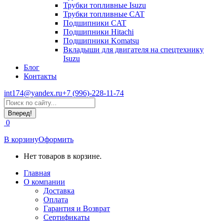
Трубки топливные Isuzu
Трубки топливные CAT
Подшипники CAT
Подшипники Hitachi
Подшипники Komatsu
Вкладыши для двигателя на спецтехнику
Isuzu
Блог
Контакты
int174@yandex.ru
+7 (996)-228-11-74
Страница
Поиск:
WhatsApp
открывается
0
в
новом
В корзину
Оформить
окне
Нет товаров в корзине.
Главная
О компании
Доставка
Оплата
Гарантия и Возврат
Сертификаты