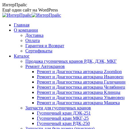
Перейти
ИнтерПрайс
к
Ещё один сайт на WordPress
содержанию
Главная
О компании
Доставка
Оплата
Гарантия и Возврат
Сертификаты
Каталог
Продажа гусеничных кранов РДК, ДЭК, МКГ
Ремонт Автокранов
Ремонт и Диагностика автокрана Zoomlion
Ремонт и Диагностика автокрана Ивановец
Ремонт и Диагностика автокрана Галичанин
Ремонт и Диагностика автокрана Челябинец
Ремонт и Диагностика автокрана Клинцы
Ремонт и Диагностика автокрана Ульяновец
Ремонт и Диагностика автокрана Машека
Запчасти для гусеничных кранов
Гусеничный кран ДЭК-251
Гусеничный кран МКГ-25
Гусеничный кран РДК-250
Запчасти для бульдозера (трактора)