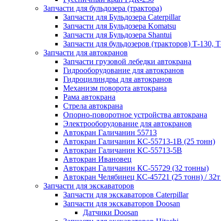
Запчасти для бульдозера (трактора)
Запчасти для Бульдозера Caterpillar
Запчасти для Бульдозера Komatsu
Запчасти для Бульдозера Shantui
Запчасти для бульдозеров (тракторов) Т-130, Т
Запчасти для автокранов
Запчасти грузовой лебедки автокрана
Гидрооборудование для автокранов
Гидроцилиндры для автокранов
Механизм поворота автокрана
Рама автокрана
Стрела автокрана
Опорно-поворотное устройства автокрана
Электрооборудование для автокранов
Автокран Галичанин 55713
Автокран Галичанин КС-55713-1В (25 тонн)
Автокран Галичанин КС-55713-5В
Автокран Ивановец
Автокран Галичанин КС-55729 (32 тонны)
Автокран Челябинец КС-45721 (25 тонн) / 32т
Запчасти для экскаваторов
Запчасти для экскаваторов Caterpillar
Запчасти для экскаваторов Doosan
Датчики Doosan