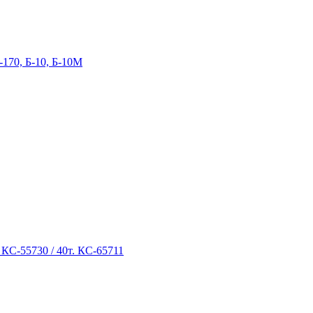
-170, Б-10, Б-10М
 КС-55730 / 40т. КС-65711