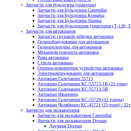
Запчасти для бульдозера (трактора)
Запчасти для Бульдозера Caterpillar
Запчасти для Бульдозера Komatsu
Запчасти для Бульдозера Shantui
Запчасти для бульдозеров (тракторов) Т-130, Т
Запчасти для автокранов
Запчасти грузовой лебедки автокрана
Гидрооборудование для автокранов
Гидроцилиндры для автокранов
Механизм поворота автокрана
Рама автокрана
Стрела автокрана
Опорно-поворотное устройства автокрана
Электрооборудование для автокранов
Автокран Галичанин 55713
Автокран Галичанин КС-55713-1В (25 тонн)
Автокран Галичанин КС-55713-5В
Автокран Ивановец
Автокран Галичанин КС-55729 (32 тонны)
Автокран Челябинец КС-45721 (25 тонн) / 32т
Запчасти для экскаваторов
Запчасти для экскаваторов Caterpillar
Запчасти для экскаваторов Doosan
Датчики Doosan