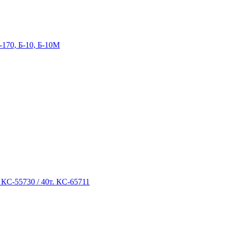
-170, Б-10, Б-10М
 КС-55730 / 40т. КС-65711