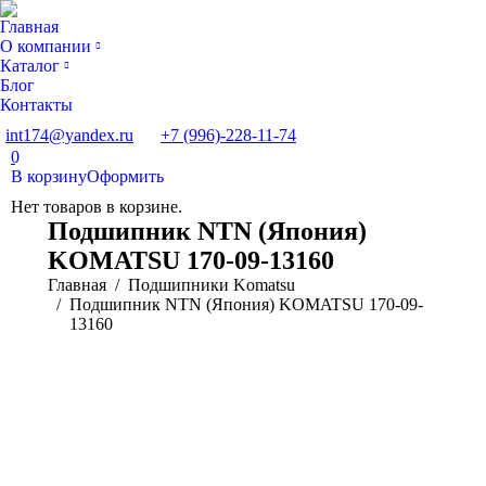
Главная
О компании
Каталог
Блог
Контакты
int174@yandex.ru
+7 (996)-228-11-74
Поиск:
Страница
0
WhatsApp
В корзину
Оформить
открывается
Нет товаров в корзине.
в
Подшипник NTN (Япония)
новом
KOMATSU 170-09-13160
окне
Вы здесь:
Главная
Подшипники Komatsu
Подшипник NTN (Япония) KOMATSU 170-09-
13160