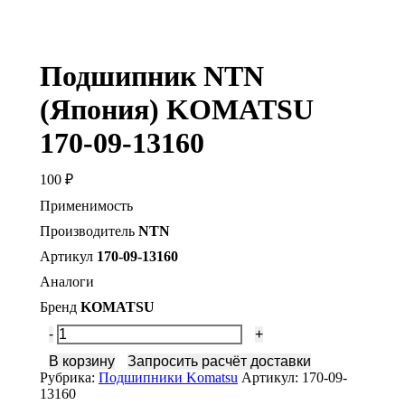
Подшипник NTN
(Япония) KOMATSU
170-09-13160
100
₽
Применимость
Производитель
NTN
Артикул
170-09-13160
Аналоги
Бренд
KOMATSU
Количество
Подшипник
В корзину
Запросить расчёт доставки
NTN
Рубрика:
Подшипники Komatsu
Артикул:
170-09-
(Япония)
13160
KOMATSU