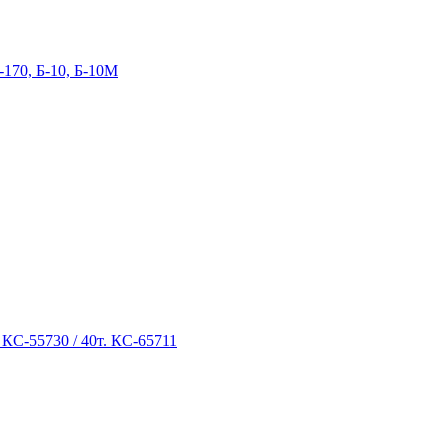
-170, Б-10, Б-10М
 КС-55730 / 40т. КС-65711