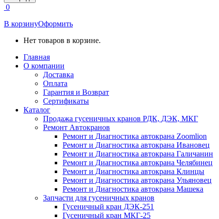
открывается
0
в
новом
В корзину
Оформить
окне
Нет товаров в корзине.
Главная
О компании
Доставка
Оплата
Гарантия и Возврат
Сертификаты
Каталог
Продажа гусеничных кранов РДК, ДЭК, МКГ
Ремонт Автокранов
Ремонт и Диагностика автокрана Zoomlion
Ремонт и Диагностика автокрана Ивановец
Ремонт и Диагностика автокрана Галичанин
Ремонт и Диагностика автокрана Челябинец
Ремонт и Диагностика автокрана Клинцы
Ремонт и Диагностика автокрана Ульяновец
Ремонт и Диагностика автокрана Машека
Запчасти для гусеничных кранов
Гусеничный кран ДЭК-251
Гусеничный кран МКГ-25