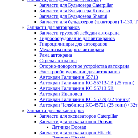
Запчасти для Бульдозера Caterpillar
Запчасти для Бульдозера Komatsu
Запчасти для Бульдозера Shantui
Запчасти для бульдозеров (тракторов) Т-130, Т
Запчасти для автокранов
Запчасти грузовой лебедки автокрана
Гидрооборудование для автокранов
Гидроцилиндры для автокранов
Механизм поворота автокрана
Рама автокрана
Стрела автокрана
Опорно-поворотное устройства автокрана
Электрооборудование для автокранов
Автокран Галичанин 55713
Автокран Галичанин КС-55713-1В (25 тонн)
Автокран Галичанин КС-55713-5В
Автокран Ивановец
Автокран Галичанин КС-55729 (32 тонны)
Автокран Челябинец КС-45721 (25 тонн) / 32т
Запчасти для экскаваторов
Запчасти для экскаваторов Caterpillar
Запчасти для экскаваторов Doosan
Датчики Doosan
Запчасти для экскаваторов Hitachi