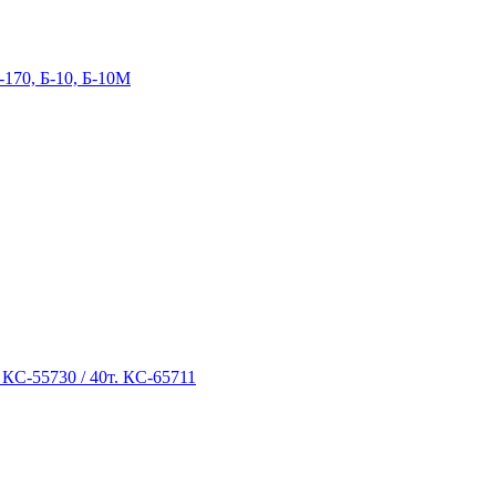
-170, Б-10, Б-10М
 КС-55730 / 40т. КС-65711