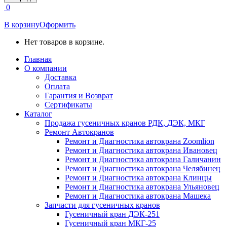
открывается
0
в
новом
В корзину
Оформить
окне
Нет товаров в корзине.
Главная
О компании
Доставка
Оплата
Гарантия и Возврат
Сертификаты
Каталог
Продажа гусеничных кранов РДК, ДЭК, МКГ
Ремонт Автокранов
Ремонт и Диагностика автокрана Zoomlion
Ремонт и Диагностика автокрана Ивановец
Ремонт и Диагностика автокрана Галичанин
Ремонт и Диагностика автокрана Челябинец
Ремонт и Диагностика автокрана Клинцы
Ремонт и Диагностика автокрана Ульяновец
Ремонт и Диагностика автокрана Машека
Запчасти для гусеничных кранов
Гусеничный кран ДЭК-251
Гусеничный кран МКГ-25