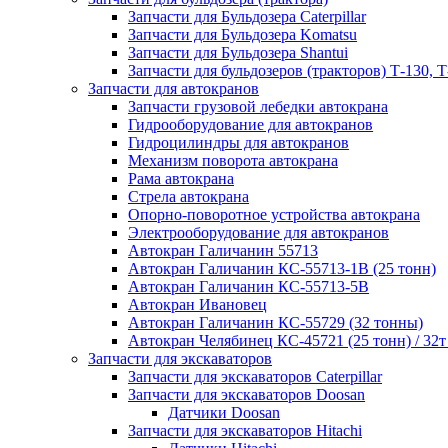
Запчасти для Бульдозера Caterpillar
Запчасти для Бульдозера Komatsu
Запчасти для Бульдозера Shantui
Запчасти для бульдозеров (тракторов) Т-130, Т
Запчасти для автокранов
Запчасти грузовой лебедки автокрана
Гидрооборудование для автокранов
Гидроцилиндры для автокранов
Механизм поворота автокрана
Рама автокрана
Стрела автокрана
Опорно-поворотное устройства автокрана
Электрооборудование для автокранов
Автокран Галичанин 55713
Автокран Галичанин КС-55713-1В (25 тонн)
Автокран Галичанин КС-55713-5В
Автокран Ивановец
Автокран Галичанин КС-55729 (32 тонны)
Автокран Челябинец КС-45721 (25 тонн) / 32т
Запчасти для экскаваторов
Запчасти для экскаваторов Caterpillar
Запчасти для экскаваторов Doosan
Датчики Doosan
Запчасти для экскаваторов Hitachi