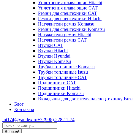
Уплотнения плавающие Hitachi
Уплотнения плавающие CAT
Ремни для спецтехники CAT
Ремни для спецтехники Hitachi
Натяжители ремня Komatsu
Ремни для спецтехники Komatsu
Натяжители ремня Hitachi
Натяжители ремня CAT
Втулки CAT
Втулки Hitachi
Втулки Hyundai
Втулки Komatsu
Трубки топливные Komatsu
Трубки топливные Isuzu
Трубки топливные CAT
Подшипники CAT
Подшипники Hitachi
Подшипники Komatsu
Вкладыши для двигателя на спецтехнику Isuz
Блог
Контакты
int174@yandex.ru
+7 (996)-228-11-74
Страница
Поиск:
WhatsApp