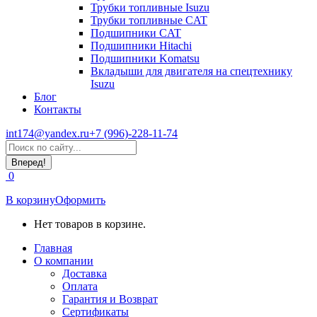
Трубки топливные Isuzu
Трубки топливные CAT
Подшипники CAT
Подшипники Hitachi
Подшипники Komatsu
Вкладыши для двигателя на спецтехнику
Isuzu
Блог
Контакты
int174@yandex.ru
+7 (996)-228-11-74
Страница
Поиск:
WhatsApp
открывается
0
в
новом
В корзину
Оформить
окне
Нет товаров в корзине.
Главная
О компании
Доставка
Оплата
Гарантия и Возврат
Сертификаты