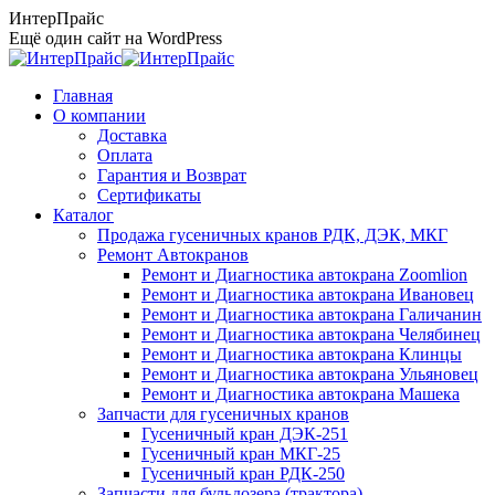
Перейти
ИнтерПрайс
к
Ещё один сайт на WordPress
содержанию
Главная
О компании
Доставка
Оплата
Гарантия и Возврат
Сертификаты
Каталог
Продажа гусеничных кранов РДК, ДЭК, МКГ
Ремонт Автокранов
Ремонт и Диагностика автокрана Zoomlion
Ремонт и Диагностика автокрана Ивановец
Ремонт и Диагностика автокрана Галичанин
Ремонт и Диагностика автокрана Челябинец
Ремонт и Диагностика автокрана Клинцы
Ремонт и Диагностика автокрана Ульяновец
Ремонт и Диагностика автокрана Машека
Запчасти для гусеничных кранов
Гусеничный кран ДЭК-251
Гусеничный кран МКГ-25
Гусеничный кран РДК-250
Запчасти для бульдозера (трактора)