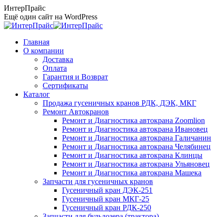
Перейти
ИнтерПрайс
к
Ещё один сайт на WordPress
содержанию
Главная
О компании
Доставка
Оплата
Гарантия и Возврат
Сертификаты
Каталог
Продажа гусеничных кранов РДК, ДЭК, МКГ
Ремонт Автокранов
Ремонт и Диагностика автокрана Zoomlion
Ремонт и Диагностика автокрана Ивановец
Ремонт и Диагностика автокрана Галичанин
Ремонт и Диагностика автокрана Челябинец
Ремонт и Диагностика автокрана Клинцы
Ремонт и Диагностика автокрана Ульяновец
Ремонт и Диагностика автокрана Машека
Запчасти для гусеничных кранов
Гусеничный кран ДЭК-251
Гусеничный кран МКГ-25
Гусеничный кран РДК-250
Запчасти для бульдозера (трактора)