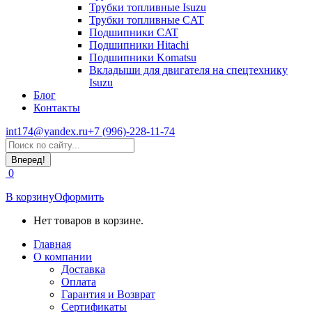
Трубки топливные Isuzu
Трубки топливные CAT
Подшипники CAT
Подшипники Hitachi
Подшипники Komatsu
Вкладыши для двигателя на спецтехнику
Isuzu
Блог
Контакты
int174@yandex.ru
+7 (996)-228-11-74
Страница
Поиск:
WhatsApp
открывается
0
в
новом
В корзину
Оформить
окне
Нет товаров в корзине.
Главная
О компании
Доставка
Оплата
Гарантия и Возврат
Сертификаты