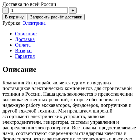
Доставка по всей России
Количество
Панель
В корзину
Запросить расчёт доставки
управления
Рубрика:
Электрика
жк
монитором
Описание
Hitachi
Доставка
zx200-
Оплата
5
Возврат
Гарантия
Описание
Компания Интерпрайс является одним из ведущих
поставщиков электрических компонентов для строительной
техники в России. Наша цель заключается в предоставлении
высококачественных решений, которые обеспечивают
надежную работу экскаваторов, бульдозеров, погрузчиков и
другой тяжелой техники. Мы предлагаем широкий
ассортимент электрических устройств, включая
электродвигатели, генераторы, системы управления и
распределения электроэнергии. Все товары, предоставляемые
нами, соответствуют современным стандартам качества и
безопасности, что гарантирует их долговечность и высокую