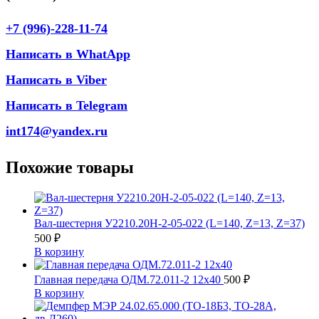
+7 (996)-228-11-74
Написать в WhatApp
Написать в Viber
Написать в Telegram
int174@yandex.ru
Похожие товары
Вал-шестерня У2210.20Н-2-05-022 (L=140, Z=13, Z=37)
500
₽
В корзину
Главная передача ОДМ.72.011-2 12х40
500
₽
В корзину