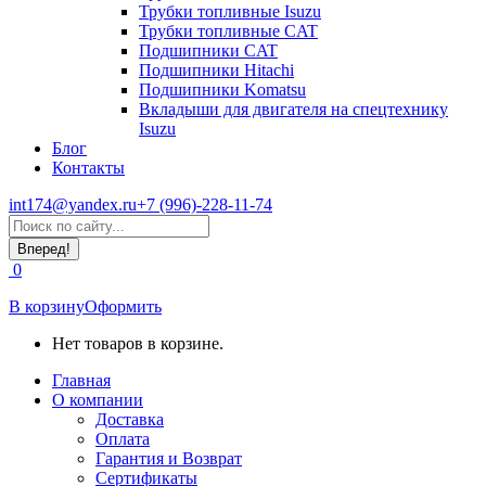
Трубки топливные Isuzu
Трубки топливные CAT
Подшипники CAT
Подшипники Hitachi
Подшипники Komatsu
Вкладыши для двигателя на спецтехнику
Isuzu
Блог
Контакты
int174@yandex.ru
+7 (996)-228-11-74
Страница
Поиск:
WhatsApp
открывается
0
в
новом
В корзину
Оформить
окне
Нет товаров в корзине.
Главная
О компании
Доставка
Оплата
Гарантия и Возврат
Сертификаты