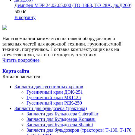
Демпфер МЭР 24.02.65.000 (ТО-18Б3, ТО-28А, дв.Д260)
500
₽
В корзину
Наша компания занимается поставкой оборудования и
запасных частей для дорожной техники, грузоподъемной
техники, погрузчиков. Поставка комплектующих как на
отечественную, так и на импортную технику.
Читать подробнее
Карта сайта
Каталог запчастей:
Запчасти для гусеничных кранов
Гусеничный кран ДЭК-251
Гусеничный кран МКГ-25
Гусеничный кран РДК-250
Запчасти для бульдозера (трактора)
Запчасти для Бульдозера Caterpillar
Запчасти для Бульдозера Komatsu
Запчасти для Бульдозера Shantui
Запчасти для бульдозеров (тракторов) Т-130, Т-170,