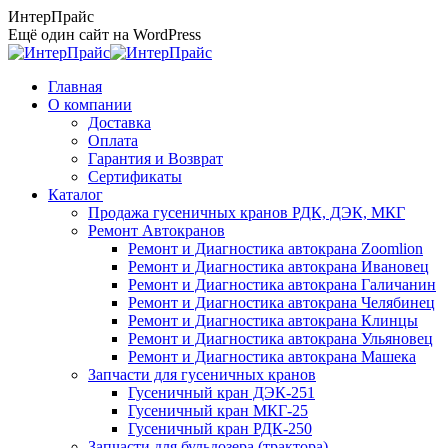
Перейти
ИнтерПрайс
к
Ещё один сайт на WordPress
содержанию
Главная
О компании
Доставка
Оплата
Гарантия и Возврат
Сертификаты
Каталог
Продажа гусеничных кранов РДК, ДЭК, МКГ
Ремонт Автокранов
Ремонт и Диагностика автокрана Zoomlion
Ремонт и Диагностика автокрана Ивановец
Ремонт и Диагностика автокрана Галичанин
Ремонт и Диагностика автокрана Челябинец
Ремонт и Диагностика автокрана Клинцы
Ремонт и Диагностика автокрана Ульяновец
Ремонт и Диагностика автокрана Машека
Запчасти для гусеничных кранов
Гусеничный кран ДЭК-251
Гусеничный кран МКГ-25
Гусеничный кран РДК-250
Запчасти для бульдозера (трактора)