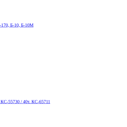
-170, Б-10, Б-10М
 КС-55730 / 40т. КС-65711