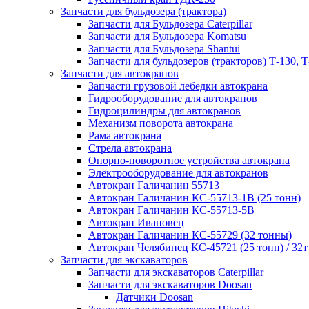
Запчасти для бульдозера (трактора)
Запчасти для Бульдозера Caterpillar
Запчасти для Бульдозера Komatsu
Запчасти для Бульдозера Shantui
Запчасти для бульдозеров (тракторов) Т-130, Т
Запчасти для автокранов
Запчасти грузовой лебедки автокрана
Гидрооборудование для автокранов
Гидроцилиндры для автокранов
Механизм поворота автокрана
Рама автокрана
Стрела автокрана
Опорно-поворотное устройства автокрана
Электрооборудование для автокранов
Автокран Галичанин 55713
Автокран Галичанин КС-55713-1В (25 тонн)
Автокран Галичанин КС-55713-5В
Автокран Ивановец
Автокран Галичанин КС-55729 (32 тонны)
Автокран Челябинец КС-45721 (25 тонн) / 32т
Запчасти для экскаваторов
Запчасти для экскаваторов Caterpillar
Запчасти для экскаваторов Doosan
Датчики Doosan