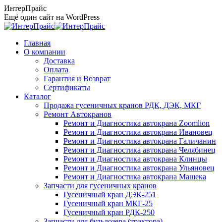
Перейти
ИнтерПрайс
к
Ещё один сайт на WordPress
содержанию
Главная
О компании
Доставка
Оплата
Гарантия и Возврат
Сертификаты
Каталог
Продажа гусеничных кранов РДК, ДЭК, МКГ
Ремонт Автокранов
Ремонт и Диагностика автокрана Zoomlion
Ремонт и Диагностика автокрана Ивановец
Ремонт и Диагностика автокрана Галичанин
Ремонт и Диагностика автокрана Челябинец
Ремонт и Диагностика автокрана Клинцы
Ремонт и Диагностика автокрана Ульяновец
Ремонт и Диагностика автокрана Машека
Запчасти для гусеничных кранов
Гусеничный кран ДЭК-251
Гусеничный кран МКГ-25
Гусеничный кран РДК-250
Запчасти для бульдозера (трактора)