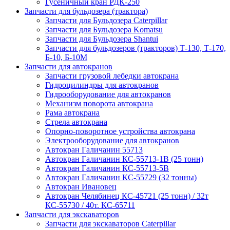
Гусеничный кран РДК-250
Запчасти для бульдозера (трактора)
Запчасти для Бульдозера Caterpillar
Запчасти для Бульдозера Komatsu
Запчасти для Бульдозера Shantui
Запчасти для бульдозеров (тракторов) Т-130, Т-170,
Б-10, Б-10М
Запчасти для автокранов
Запчасти грузовой лебедки автокрана
Гидроцилиндры для автокранов
Гидрооборудование для автокранов
Механизм поворота автокрана
Рама автокрана
Стрела автокрана
Опорно-поворотное устройства автокрана
Электрооборудование для автокранов
Автокран Галичанин 55713
Автокран Галичанин КС-55713-1В (25 тонн)
Автокран Галичанин КС-55713-5В
Автокран Галичанин КС-55729 (32 тонны)
Автокран Ивановец
Автокран Челябинец КС-45721 (25 тонн) / 32т
КС-55730 / 40т. КС-65711
Запчасти для экскаваторов
Запчасти для экскаваторов Caterpillar