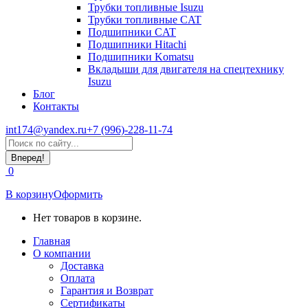
Трубки топливные Isuzu
Трубки топливные CAT
Подшипники CAT
Подшипники Hitachi
Подшипники Komatsu
Вкладыши для двигателя на спецтехнику
Isuzu
Блог
Контакты
int174@yandex.ru
+7 (996)-228-11-74
Страница
Поиск:
WhatsApp
открывается
0
в
новом
В корзину
Оформить
окне
Нет товаров в корзине.
Главная
О компании
Доставка
Оплата
Гарантия и Возврат
Сертификаты