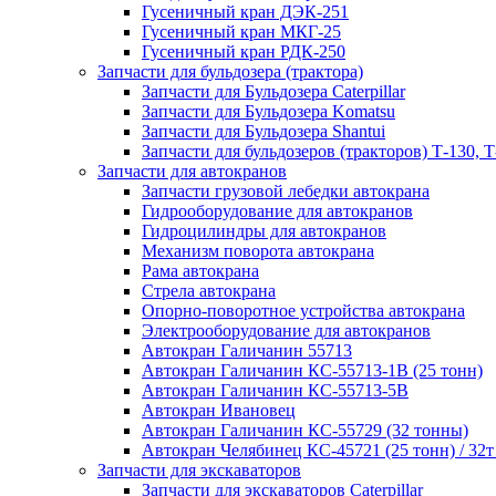
Гусеничный кран ДЭК-251
Гусеничный кран МКГ-25
Гусеничный кран РДК-250
Запчасти для бульдозера (трактора)
Запчасти для Бульдозера Caterpillar
Запчасти для Бульдозера Komatsu
Запчасти для Бульдозера Shantui
Запчасти для бульдозеров (тракторов) Т-130, Т
Запчасти для автокранов
Запчасти грузовой лебедки автокрана
Гидрооборудование для автокранов
Гидроцилиндры для автокранов
Механизм поворота автокрана
Рама автокрана
Стрела автокрана
Опорно-поворотное устройства автокрана
Электрооборудование для автокранов
Автокран Галичанин 55713
Автокран Галичанин КС-55713-1В (25 тонн)
Автокран Галичанин КС-55713-5В
Автокран Ивановец
Автокран Галичанин КС-55729 (32 тонны)
Автокран Челябинец КС-45721 (25 тонн) / 32т
Запчасти для экскаваторов
Запчасти для экскаваторов Caterpillar