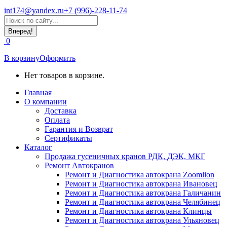
int174@yandex.ru
+7 (996)-228-11-74
Страница
Поиск:
WhatsApp
открывается
0
в
новом
В корзину
Оформить
окне
Нет товаров в корзине.
Главная
О компании
Доставка
Оплата
Гарантия и Возврат
Сертификаты
Каталог
Продажа гусеничных кранов РДК, ДЭК, МКГ
Ремонт Автокранов
Ремонт и Диагностика автокрана Zoomlion
Ремонт и Диагностика автокрана Ивановец
Ремонт и Диагностика автокрана Галичанин
Ремонт и Диагностика автокрана Челябинец
Ремонт и Диагностика автокрана Клинцы
Ремонт и Диагностика автокрана Ульяновец