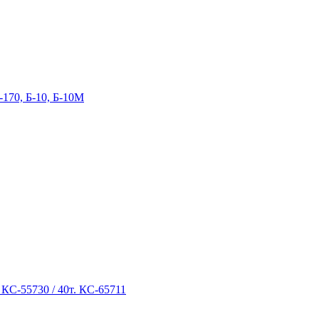
-170, Б-10, Б-10М
 КС-55730 / 40т. КС-65711