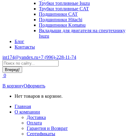
Трубки топливные Isuzu
Трубки топливные CAT
Подшипники CAT
Подшипники Hitachi
Подшипники Komatsu
Вкладыши для двигателя на спецтехнику
Isuzu
Блог
Контакты
int174@yandex.ru
+7 (996)-228-11-74
Страница
Поиск:
WhatsApp
открывается
0
в
новом
В корзину
Оформить
окне
Нет товаров в корзине.
Главная
О компании
Доставка
Оплата
Гарантия и Возврат
Сертификаты