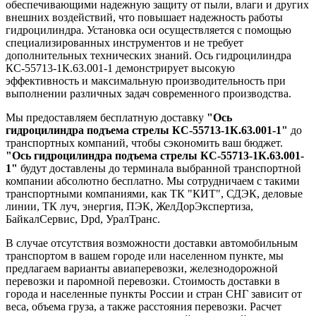
обеспечивающими надежную защиту от пыли, влаги и других
внешних воздействий, что повышает надежность работы
гидроцилиндра. Установка оси осуществляется с помощью
специализированных инструментов и не требует
дополнительных технических знаний. Ось гидроцилиндра
КС-55713-1К.63.001-1 демонстрирует высокую
эффективность и максимальную производительность при
выполнении различных задач современного производства.
Мы предоставляем бесплатную доставку
"Ось
гидроцилиндра подъема стрелы КС-55713-1К.63.001-1"
до
транспортных компаний, чтобы сэкономить ваш бюджет.
"Ось гидроцилиндра подъема стрелы КС-55713-1К.63.001-
1"
будут доставлены до терминала выбранной транспортной
компании абсолютно бесплатно. Мы сотрудничаем с такими
транспортными компаниями, как ТК "КИТ", СДЭК, деловые
линии, ТК луч, энергия, ПЭК, ЖелДорЭкспертиза,
БайкалСервис, Dpd, УралТранс.
В случае отсутствия возможности доставки автомобильным
транспортом в вашем городе или населенном пункте, мы
предлагаем варианты авиаперевозки, железнодорожной
перевозки и паромной перевозки. Стоимость доставки в
города и населенные пункты России и стран СНГ зависит от
веса, объема груза, а также расстояния перевозки. Расчет