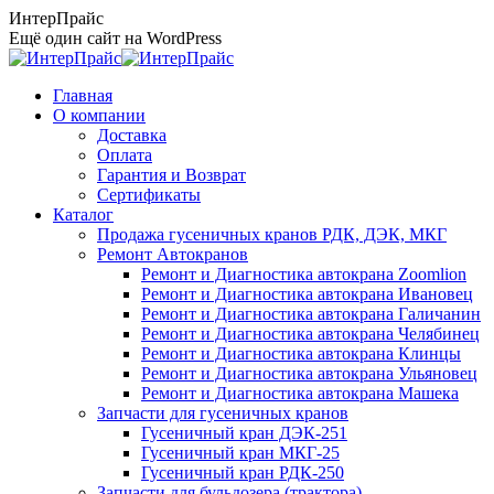
Перейти
ИнтерПрайс
к
Ещё один сайт на WordPress
содержанию
Главная
О компании
Доставка
Оплата
Гарантия и Возврат
Сертификаты
Каталог
Продажа гусеничных кранов РДК, ДЭК, МКГ
Ремонт Автокранов
Ремонт и Диагностика автокрана Zoomlion
Ремонт и Диагностика автокрана Ивановец
Ремонт и Диагностика автокрана Галичанин
Ремонт и Диагностика автокрана Челябинец
Ремонт и Диагностика автокрана Клинцы
Ремонт и Диагностика автокрана Ульяновец
Ремонт и Диагностика автокрана Машека
Запчасти для гусеничных кранов
Гусеничный кран ДЭК-251
Гусеничный кран МКГ-25
Гусеничный кран РДК-250
Запчасти для бульдозера (трактора)