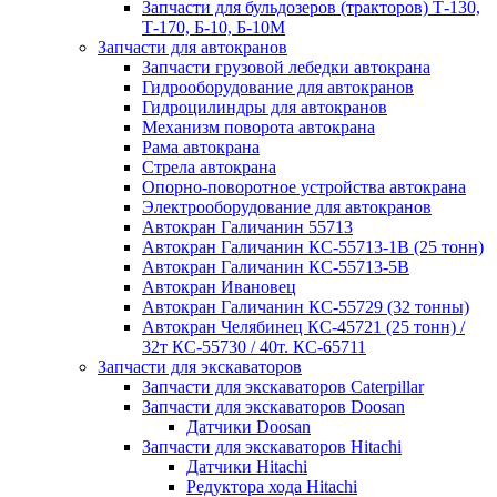
Запчасти для бульдозеров (тракторов) Т-130,
Т-170, Б-10, Б-10М
Запчасти для автокранов
Запчасти грузовой лебедки автокрана
Гидрооборудование для автокранов
Гидроцилиндры для автокранов
Механизм поворота автокрана
Рама автокрана
Стрела автокрана
Опорно-поворотное устройства автокрана
Электрооборудование для автокранов
Автокран Галичанин 55713
Автокран Галичанин КС-55713-1В (25 тонн)
Автокран Галичанин КС-55713-5В
Автокран Ивановец
Автокран Галичанин КС-55729 (32 тонны)
Автокран Челябинец КС-45721 (25 тонн) /
32т КС-55730 / 40т. КС-65711
Запчасти для экскаваторов
Запчасти для экскаваторов Caterpillar
Запчасти для экскаваторов Doosan
Датчики Doosan
Запчасти для экскаваторов Hitachi
Датчики Hitachi
Редуктора хода Hitachi