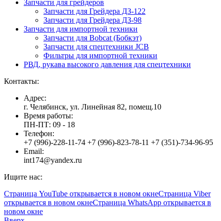
Запчасти для грейдеров
Запчасти для Грейдера ДЗ-122
Запчасти для Грейдера ДЗ-98
Запчасти для импортной техники
Запчасти для Bobcat (Бобкэт)
Запчасти для спецтехники JCB
Фильтры для импортной техники
РВД, рукава высокого давления для спецтехники
Контакты:
Адрес:
г. Челябинск, ул. Линейная 82, помещ.10
Время работы:
ПН-ПТ: 09 - 18
Телефон:
+7 (996)-228-11-74 +7 (996)-823-78-11 +7 (351)-734-96-95
Email:
int174@yandex.ru
Ищите нас:
Страница YouTube открывается в новом окне
Страница Viber
открывается в новом окне
Страница WhatsApp открывается в
новом окне
Вверх