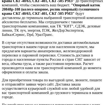
крана СКГ-40/63, СКГ-401, СКГ-505 РМЗ"
до транспортных
компаний, чтобы сэкономить ваш бюджет.
"Опорный каток
20848р-108 (колесо опорное, ролик опорный) гусеничного
крана СКГ-40/63, СКГ-401, СКГ-505 РМЗ"
будут
доставлены до терминала выбранной транспортной компании
абсолютно бесплатно. Мы сотрудничаем с такими
транспортными компаниями, как ТК "КИТ", СДЭК, деловые
линии, ТК луч, энергия, ПЭК, ЖелДорЭкспертиза,
БайкалСервис, Dpd, УралТранс.
В случае отсутствия возможности доставки автомобильным
транспортом в вашем городе или населенном пункте, мы
предлагаем варианты авиаперевозки, железнодорожной
перевозки и паромной перевозки. Стоимость доставки в
города и населенные пункты России и стран СНГ зависит от
веса, объема груза, а также расстояния перевозки. Расчет
производится нами или транспортной компанией до момента
оформления и оплаты заказа.
Для приобретения товара по выгодной цене, звоните, пишите
и отправляйте заявки через сайт. Доставка заказа
осуществляется курьерской службой или любой удобной для
вас транспортной компанией до грузового терминала в вашем
городе.
По прибытии груза на терминал перевозчик свяжется с вами,