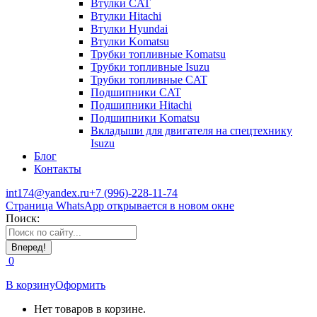
Втулки CAT
Втулки Hitachi
Втулки Hyundai
Втулки Komatsu
Трубки топливные Komatsu
Трубки топливные Isuzu
Трубки топливные CAT
Подшипники CAT
Подшипники Hitachi
Подшипники Komatsu
Вкладыши для двигателя на спецтехнику
Isuzu
Блог
Контакты
int174@yandex.ru
+7 (996)-228-11-74
Страница WhatsApp открывается в новом окне
Поиск:
0
В корзину
Оформить
Нет товаров в корзине.