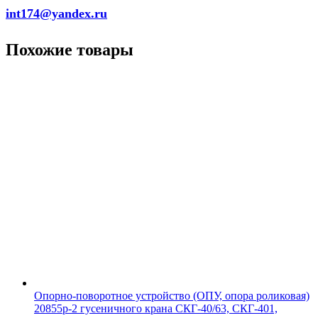
int174@yandex.ru
Похожие товары
Опорно-поворотное устройство (ОПУ, опора роликовая)
20855р-2 гусеничного крана СКГ-40/63, СКГ-401,