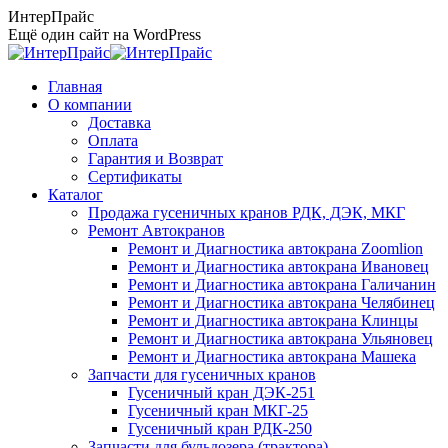
Перейти
ИнтерПрайс
к
Ещё один сайт на WordPress
содержанию
Главная
О компании
Доставка
Оплата
Гарантия и Возврат
Сертификаты
Каталог
Продажа гусеничных кранов РДК, ДЭК, МКГ
Ремонт Автокранов
Ремонт и Диагностика автокрана Zoomlion
Ремонт и Диагностика автокрана Ивановец
Ремонт и Диагностика автокрана Галичанин
Ремонт и Диагностика автокрана Челябинец
Ремонт и Диагностика автокрана Клинцы
Ремонт и Диагностика автокрана Ульяновец
Ремонт и Диагностика автокрана Машека
Запчасти для гусеничных кранов
Гусеничный кран ДЭК-251
Гусеничный кран МКГ-25
Гусеничный кран РДК-250
Запчасти для бульдозера (трактора)