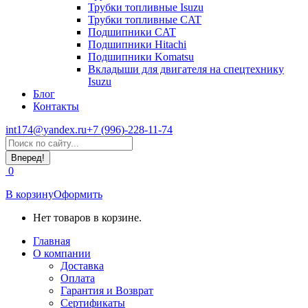
Трубки топливные Isuzu
Трубки топливные CAT
Подшипники CAT
Подшипники Hitachi
Подшипники Komatsu
Вкладыши для двигателя на спецтехнику
Isuzu
Блог
Контакты
int174@yandex.ru
+7 (996)-228-11-74
Страница
Поиск:
WhatsApp
открывается
0
в
новом
В корзину
Оформить
окне
Нет товаров в корзине.
Главная
О компании
Доставка
Оплата
Гарантия и Возврат
Сертификаты